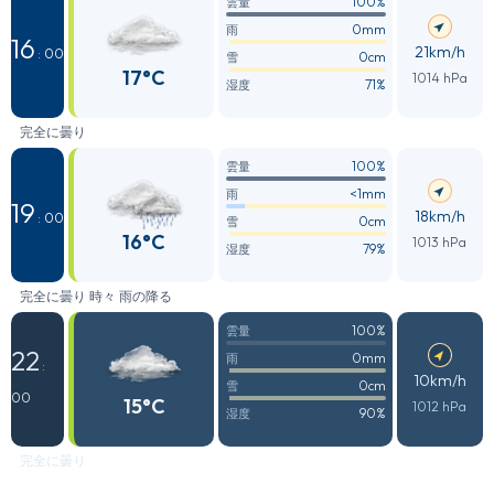
100%
雲量
0mm
雨
16
21km/h
: 00
0cm
雪
17°C
1014 hPa
71%
湿度
完全に曇り
100%
雲量
<1mm
雨
19
18km/h
: 00
0cm
雪
16°C
1013 hPa
79%
湿度
完全に曇り 時々 雨の降る
100%
雲量
22
0mm
雨
:
10km/h
0cm
雪
00
15°C
1012 hPa
90%
湿度
完全に曇り