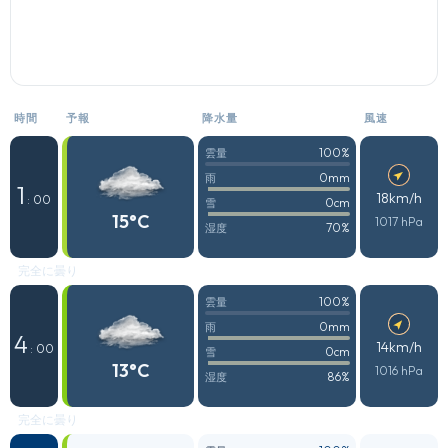
時間
予報
降水量
風速
100%
雲量
0mm
雨
1
18km/h
: 00
0cm
雪
15°C
1017 hPa
70%
湿度
完全に曇り
100%
雲量
0mm
雨
4
14km/h
: 00
0cm
雪
13°C
1016 hPa
86%
湿度
完全に曇り