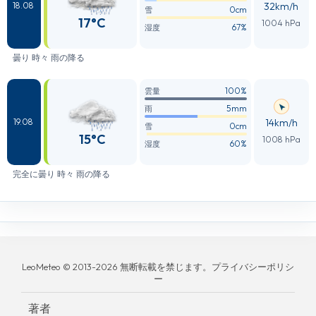
32km/h
18.08
0cm
雪
17°C
1004 hPa
67%
湿度
曇り 時々 雨の降る
100%
雲量
5mm
雨
14km/h
19.08
0cm
雪
15°C
1008 hPa
60%
湿度
完全に曇り 時々 雨の降る
LeoMeteo © 2013-2026 無断転載を禁じます。プライバシーポリシ
ー
著者