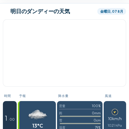
明日のダンディーの天気
金曜日, 07 8月
時間
予報
降水量
風速
100%
雲量
0mm
雨
1
10km/h
: 00
0cm
雪
13°C
1021 hPa
79%
湿度