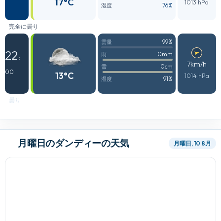
17°C
1013 hPa
76%
湿度
完全に曇り
99%
雲量
22
0mm
雨
:
7km/h
0cm
雪
00
13°C
1014 hPa
91%
湿度
曇り
月曜日のダンディーの天気
月曜日, 10 8月