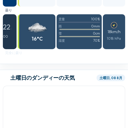
曇り
100%
雲量
22
0mm
雨
:
18km/h
0cm
雪
00
16°C
1018 hPa
70%
湿度
完全に曇り
土曜日のダンディーの天気
土曜日, 08 8月