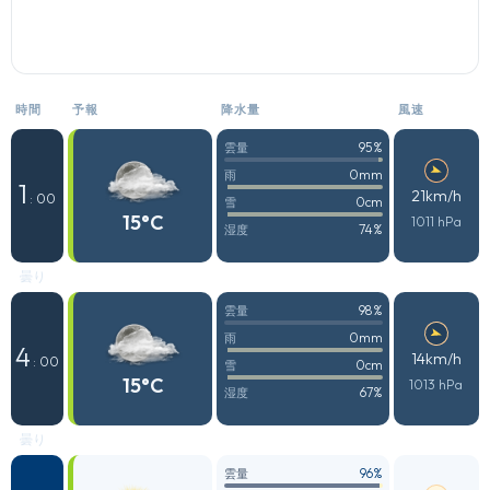
時間
予報
降水量
風速
95%
雲量
0mm
雨
1
21km/h
: 00
0cm
雪
15°C
1011 hPa
74%
湿度
曇り
98%
雲量
0mm
雨
4
14km/h
: 00
0cm
雪
15°C
1013 hPa
67%
湿度
曇り
96%
雲量