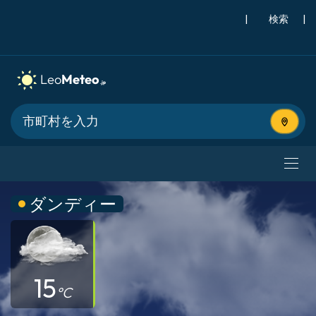
|
検索
|
現在地
ダンディー
15
°C