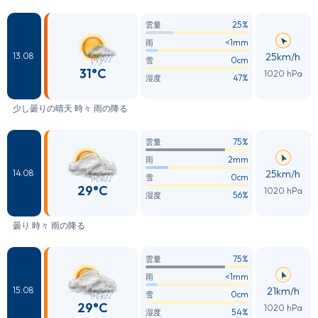
25%
雲量
<1mm
雨
25km/h
13.08
0cm
雪
31°C
1020 hPa
47%
湿度
少し曇りの晴天 時々 雨の降る
75%
雲量
2mm
雨
25km/h
14.08
0cm
雪
29°C
1020 hPa
56%
湿度
曇り 時々 雨の降る
75%
雲量
<1mm
雨
21km/h
15.08
0cm
雪
29°C
1020 hPa
54%
湿度