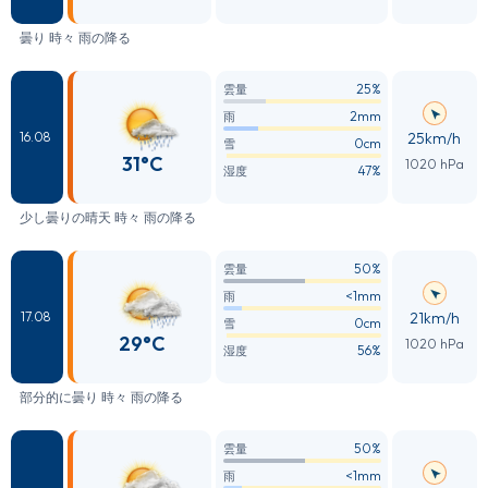
曇り 時々 雨の降る
25%
雲量
2mm
雨
25km/h
16.08
0cm
雪
31°C
1020 hPa
47%
湿度
少し曇りの晴天 時々 雨の降る
50%
雲量
<1mm
雨
21km/h
17.08
0cm
雪
29°C
1020 hPa
56%
湿度
部分的に曇り 時々 雨の降る
50%
雲量
<1mm
雨