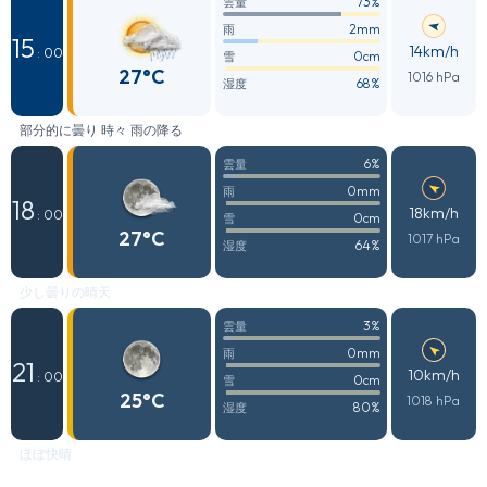
73%
雲量
2mm
雨
15
14km/h
: 00
0cm
雪
27°C
1016 hPa
68%
湿度
部分的に曇り 時々 雨の降る
6%
雲量
0mm
雨
18
18km/h
: 00
0cm
雪
27°C
1017 hPa
64%
湿度
少し曇りの晴天
3%
雲量
0mm
雨
21
10km/h
: 00
0cm
雪
25°C
1018 hPa
80%
湿度
ほぼ快晴