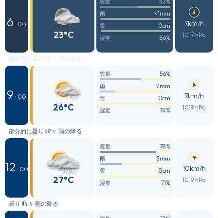
52%
雲量
<1mm
雨
6
7km/h
: 00
0cm
雪
23°C
1017 hPa
86%
湿度
部分的に曇り 時々 雨の降る
56%
雲量
2mm
雨
9
7km/h
: 00
0cm
雪
26°C
1019 hPa
74%
湿度
部分的に曇り 時々 雨の降る
78%
雲量
3mm
雨
12
10km/h
: 00
0cm
雪
27°C
1019 hPa
71%
湿度
曇り 時々 雨の降る