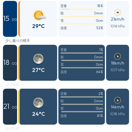
18%
雲量
0mm
雨
15
21km/h
: 00
0cm
雪
29°C
1016 hPa
52%
湿度
少し曇りの晴天
1%
雲量
0mm
雨
18
18km/h
: 00
0cm
雪
27°C
1017 hPa
64%
湿度
ほぼ快晴
2%
雲量
0mm
雨
21
14km/h
: 00
0cm
雪
24°C
1018 hPa
81%
湿度
ほぼ快晴