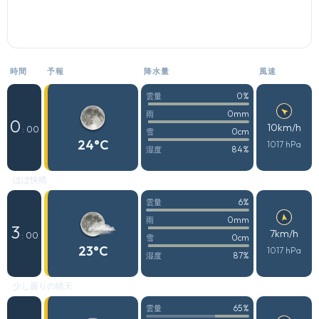
時間
予報
降水量
風速
0%
雲量
0mm
雨
0
10km/h
: 00
0cm
雪
24°C
1017 hPa
84%
湿度
ほぼ快晴
6%
雲量
0mm
雨
3
7km/h
: 00
0cm
雪
23°C
1017 hPa
87%
湿度
少し曇りの晴天
65%
雲量