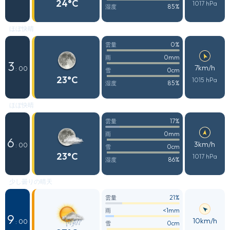
24°C
1017 hPa
85%
湿度
ほぼ快晴
0%
雲量
0mm
雨
3
7km/h
: 00
0cm
雪
23°C
1015 hPa
85%
湿度
ほぼ快晴
17%
雲量
0mm
雨
6
3km/h
: 00
0cm
雪
23°C
1017 hPa
86%
湿度
少し曇りの晴天
21%
雲量
<1mm
雨
9
10km/h
: 00
0cm
雪