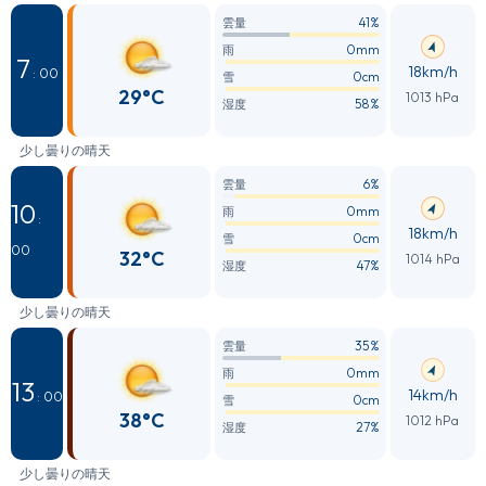
41%
雲量
0mm
雨
7
18km/h
: 00
0cm
雪
29°C
1013 hPa
58%
湿度
少し曇りの晴天
6%
雲量
10
0mm
雨
:
18km/h
0cm
雪
00
32°C
1014 hPa
47%
湿度
少し曇りの晴天
35%
雲量
0mm
雨
13
14km/h
: 00
0cm
雪
38°C
1012 hPa
27%
湿度
少し曇りの晴天