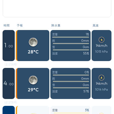
時間
予報
降水量
風速
1%
雲量
0mm
雨
1
14km/h
: 00
0cm
雪
28°C
1015 hPa
55%
湿度
ほぼ快晴
0%
雲量
0mm
雨
4
14km/h
: 00
0cm
雪
29°C
1014 hPa
57%
湿度
ほぼ快晴
3%
雲量