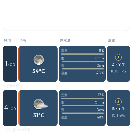
時間
予報
降水量
風速
5%
雲量
0mm
雨
1
21km/h
: 00
0cm
雪
34°C
1010 hPa
40%
湿度
ほぼ快晴
13%
雲量
0mm
雨
4
18km/h
: 00
0cm
雪
31°C
1011 hPa
48%
湿度
少し曇りの晴天