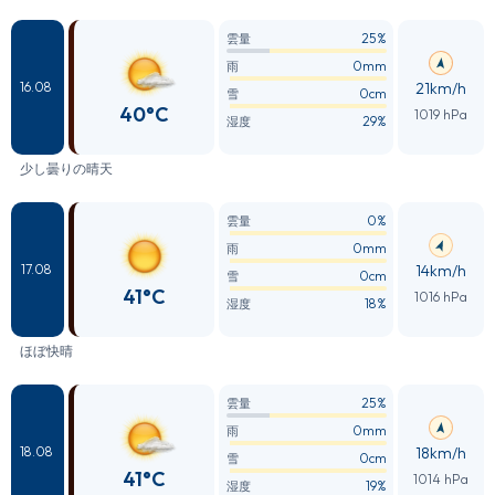
25%
雲量
0mm
雨
21km/h
16.08
0cm
雪
40°C
1019 hPa
29%
湿度
少し曇りの晴天
0%
雲量
0mm
雨
14km/h
17.08
0cm
雪
41°C
1016 hPa
18%
湿度
ほぼ快晴
25%
雲量
0mm
雨
18km/h
18.08
0cm
雪
41°C
1014 hPa
19%
湿度