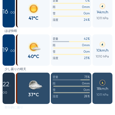
0%
雲量
0mm
雨
16
14km/h
: 00
0cm
雪
41°C
1011 hPa
24%
湿度
ほぼ快晴
42%
雲量
0mm
雨
19
10km/h
: 00
0cm
雪
40°C
1010 hPa
23%
湿度
少し曇りの晴天
73%
雲量
22
0mm
雨
:
18km/h
0cm
雪
00
37°C
1011 hPa
28%
湿度
部分的に曇り