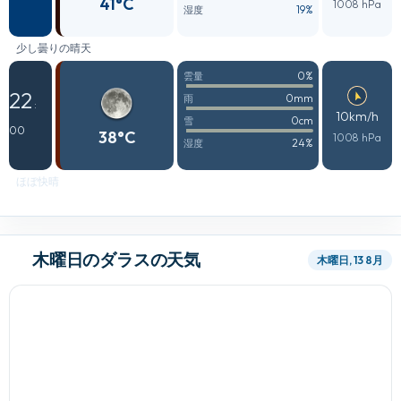
41°C
1008 hPa
19%
湿度
少し曇りの晴天
0%
雲量
22
0mm
雨
:
10km/h
0cm
雪
00
38°C
1008 hPa
24%
湿度
ほぼ快晴
木曜日のダラスの天気
木曜日, 13 8月