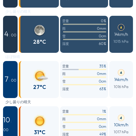
少し曇りの晴天
0%
雲量
0mm
雨
4
14km/h
: 00
0cm
雪
28°C
1015 hPa
60%
湿度
ほぼ快晴
35%
雲量
0mm
雨
7
14km/h
: 00
0cm
雪
27°C
1016 hPa
63%
湿度
少し曇りの晴天
1%
雲量
10
0mm
雨
:
10km/h
0cm
雪
00
31°C
1017 hPa
49%
湿度