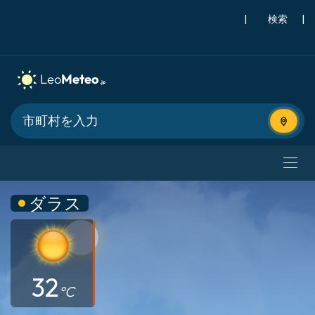
|
検索
|
現在地
ダラス
32
°C