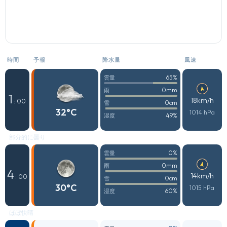
時間
予報
降水量
風速
65%
雲量
0mm
雨
1
18km/h
: 00
0cm
雪
32°C
1014 hPa
49%
湿度
部分的に曇り
0%
雲量
0mm
雨
4
14km/h
: 00
0cm
雪
30°C
1015 hPa
60%
湿度
ほぼ快晴