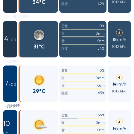
34°C
1012 hPa
42%
湿度
少し曇りの晴天
0%
雲量
0mm
雨
4
18km/h
: 00
0cm
雪
31°C
1012 hPa
54%
湿度
ほぼ快晴
0%
雲量
0mm
雨
7
14km/h
: 00
0cm
雪
29°C
1013 hPa
63%
湿度
ほぼ快晴
35%
雲量
10
0mm
雨
:
14km/h
0cm
雪
00