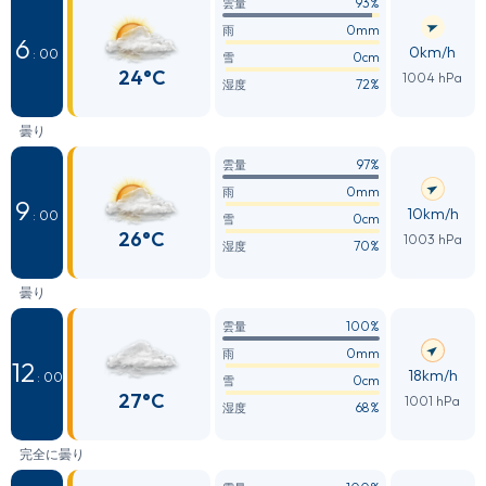
93%
雲量
0mm
雨
6
0km/h
: 00
0cm
雪
24°C
1004 hPa
72%
湿度
曇り
97%
雲量
0mm
雨
9
10km/h
: 00
0cm
雪
26°C
1003 hPa
70%
湿度
曇り
100%
雲量
0mm
雨
12
18km/h
: 00
0cm
雪
27°C
1001 hPa
68%
湿度
完全に曇り