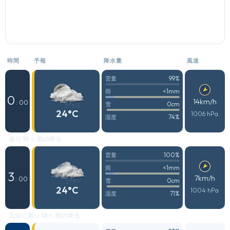
時間
予報
降水量
風速
99%
雲量
<1mm
雨
0
14km/h
: 00
0cm
雪
24°C
1006 hPa
74%
湿度
曇り 時々 雨の降る
100%
雲量
<1mm
雨
3
7km/h
: 00
0cm
雪
24°C
1004 hPa
71%
湿度
完全に曇り 時々 雨の降る