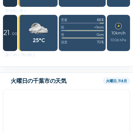
部分的に曇り
88%
雲量
<1mm
雨
21
10km/h
: 00
0cm
雪
25°C
1006 hPa
70%
湿度
曇り 時々 雨の降る
火曜日の千葉市の天気
火曜日, 11 8月