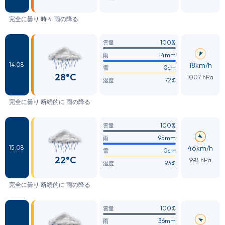
完全に曇り 時々 雨の降る
100%
雲量
14mm
雨
18km/h
14.08
0cm
雪
28°C
1007 hPa
72%
湿度
完全に曇り 断続的に 雨の降る
100%
雲量
95mm
雨
46km/h
15.08
0cm
雪
22°C
998 hPa
93%
湿度
完全に曇り 断続的に 雨の降る
100%
雲量
36mm
雨