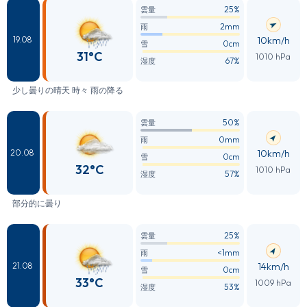
25%
雲量
2mm
雨
10km/h
19.08
0cm
雪
31°C
1010 hPa
67%
湿度
少し曇りの晴天 時々 雨の降る
50%
雲量
0mm
雨
10km/h
20.08
0cm
雪
32°C
1010 hPa
57%
湿度
部分的に曇り
25%
雲量
<1mm
雨
14km/h
21.08
0cm
雪
33°C
1009 hPa
53%
湿度