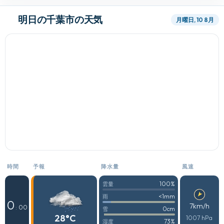
明日の千葉市の天気
月曜日, 10 8月
時間
予報
降水量
風速
100%
雲量
<1mm
雨
0
7km/h
: 00
0cm
雪
28°C
1007 hPa
73%
湿度