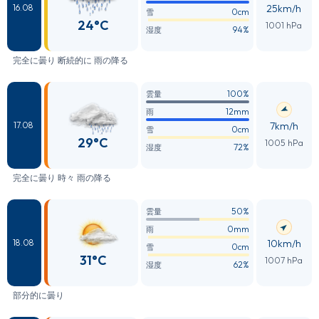
25km/h
16.08
0cm
雪
24°C
1001 hPa
94%
湿度
完全に曇り 断続的に 雨の降る
100%
雲量
12mm
雨
7km/h
17.08
0cm
雪
29°C
1005 hPa
72%
湿度
完全に曇り 時々 雨の降る
50%
雲量
0mm
雨
10km/h
18.08
0cm
雪
31°C
1007 hPa
62%
湿度
部分的に曇り