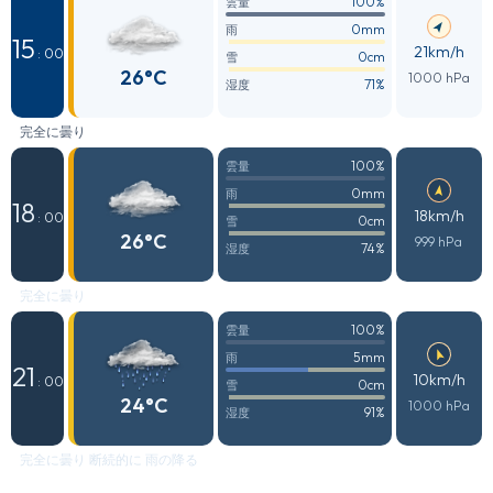
100%
雲量
0mm
雨
15
21km/h
: 00
0cm
雪
26°C
1000 hPa
71%
湿度
完全に曇り
100%
雲量
0mm
雨
18
18km/h
: 00
0cm
雪
26°C
999 hPa
74%
湿度
完全に曇り
100%
雲量
5mm
雨
21
10km/h
: 00
0cm
雪
24°C
1000 hPa
91%
湿度
完全に曇り 断続的に 雨の降る