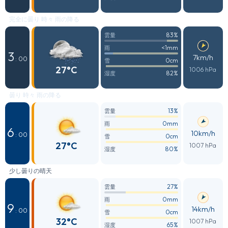
完全に曇り 時々 雨の降る
83%
雲量
<1mm
雨
3
7km/h
: 00
0cm
雪
27°C
1006 hPa
82%
湿度
曇り 時々 雨の降る
13%
雲量
0mm
雨
6
10km/h
: 00
0cm
雪
27°C
1007 hPa
80%
湿度
少し曇りの晴天
27%
雲量
0mm
雨
9
14km/h
: 00
0cm
雪
32°C
1007 hPa
65%
湿度