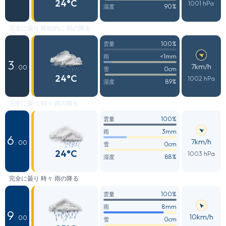
24°C
1001 hPa
90%
湿度
完全に曇り 断続的に 雨の降る
100%
雲量
<1mm
雨
3
7km/h
: 00
0cm
雪
24°C
1002 hPa
89%
湿度
完全に曇り 時々 雨の降る
100%
雲量
3mm
雨
6
7km/h
: 00
0cm
雪
24°C
1003 hPa
88%
湿度
完全に曇り 時々 雨の降る
100%
雲量
8mm
雨
9
10km/h
: 00
0cm
雪