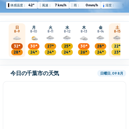
42°
7 km/h
0mm/h
59 
体感温度：
風速：
雨：
湿度：
日
月
火
水
木
金
土
8-9
8-10
8-11
8-12
8-13
8-14
8-15
32°
30°
27°
25°
30°
28°
22°
28°
24°
24°
24°
26°
24°
23°
今日の千葉市の天気
日曜日, 09 8月