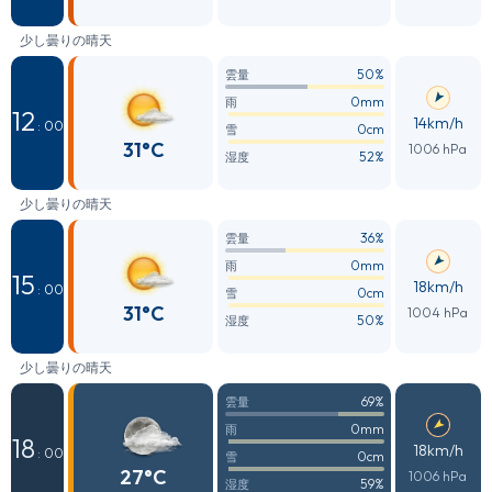
少し曇りの晴天
50%
雲量
0mm
雨
12
14km/h
: 00
0cm
雪
31°C
1006 hPa
52%
湿度
少し曇りの晴天
36%
雲量
0mm
雨
15
18km/h
: 00
0cm
雪
31°C
1004 hPa
50%
湿度
少し曇りの晴天
69%
雲量
0mm
雨
18
18km/h
: 00
0cm
雪
27°C
1006 hPa
59%
湿度