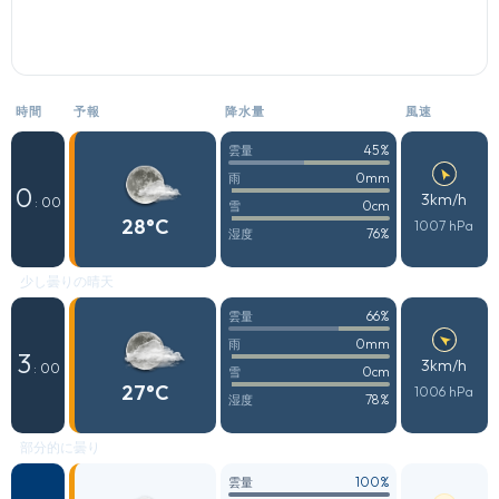
時間
予報
降水量
風速
45%
雲量
0mm
雨
0
3km/h
: 00
0cm
雪
28°C
1007 hPa
76%
湿度
少し曇りの晴天
66%
雲量
0mm
雨
3
3km/h
: 00
0cm
雪
27°C
1006 hPa
78%
湿度
部分的に曇り
100%
雲量