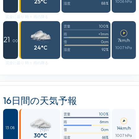
25°C
1006 hPa
88%
湿度
完全に曇り 時々 雨の降る
100%
雲量
<1mm
雨
21
7km/h
: 00
0cm
雪
24°C
1007 hPa
92%
湿度
完全に曇り 時々 雨の降る
16日間の天気予報
100%
雲量
6mm
雨
14km/h
13.08
0cm
雪
30°C
1007 hPa
66%
湿度