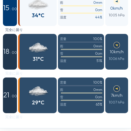
0mm
雨
15
0km/h
: 00
0cm
雪
34°C
1005 hPa
44%
湿度
完全に曇り
100%
雲量
0mm
雨
18
10km/h
: 00
0cm
雪
31°C
1006 hPa
51%
湿度
完全に曇り
100%
雲量
0mm
雨
21
7km/h
: 00
0cm
雪
29°C
1007 hPa
63%
湿度
完全に曇り