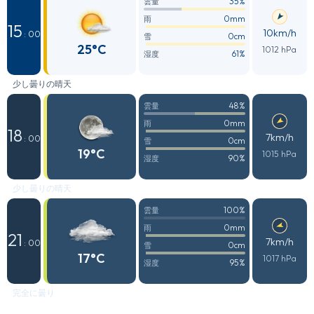
35%
雲量
0mm
雨
15
10km/h
: 00
0cm
雪
25°C
1012 hPa
61%
湿度
少し曇りの晴天
48%
雲量
0mm
雨
18
7km/h
: 00
0cm
雪
19°C
1015 hPa
90%
湿度
少し曇りの晴天
100%
雲量
0mm
雨
21
7km/h
: 00
0cm
雪
17°C
1017 hPa
95%
湿度
完全に曇り