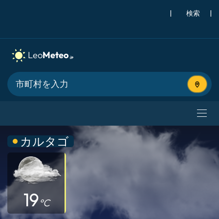
|
検索
|
現在地
カルタゴ
19
°C