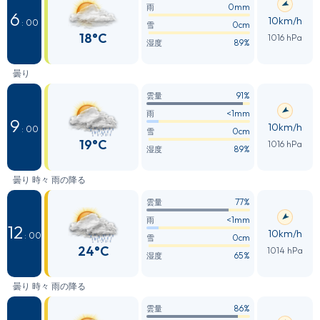
0mm
雨
6
10km/h
: 00
0cm
雪
18°C
1016 hPa
89%
湿度
曇り
91%
雲量
<1mm
雨
9
10km/h
: 00
0cm
雪
19°C
1016 hPa
89%
湿度
曇り 時々 雨の降る
77%
雲量
<1mm
雨
12
10km/h
: 00
0cm
雪
24°C
1014 hPa
65%
湿度
曇り 時々 雨の降る
86%
雲量