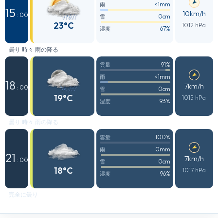
<1mm
雨
15
10km/h
: 00
0cm
雪
23°C
1012 hPa
67%
湿度
曇り 時々 雨の降る
91%
雲量
<1mm
雨
18
7km/h
: 00
0cm
雪
19°C
1015 hPa
93%
湿度
曇り 時々 雨の降る
100%
雲量
0mm
雨
21
7km/h
: 00
0cm
雪
18°C
1017 hPa
96%
湿度
完全に曇り