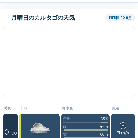
月曜日のカルタゴの天気
月曜日, 10 8月
時間
予報
降水量
風速
83%
雲量
0mm
雨
0
7km/h
: 00
0cm
雪