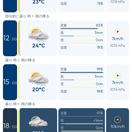
23°C
1016 hPa
76%
湿度
部分的に曇り 時々 雨の降る
85%
雲量
3mm
雨
12
7km/h
: 00
0cm
雪
24°C
1014 hPa
78%
湿度
曇り 時々 雨の降る
99%
雲量
3mm
雨
15
7km/h
: 00
0cm
雪
20°C
1014 hPa
96%
湿度
曇り 時々 雨の降る
97%
雲量
<1mm
雨
18
10km/h
: 00
0cm
雪