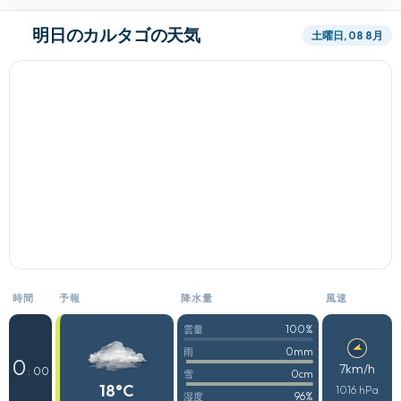
明日のカルタゴの天気
土曜日, 08 8月
時間
予報
降水量
風速
100%
雲量
0mm
雨
0
7km/h
: 00
0cm
雪
18°C
1016 hPa
96%
湿度