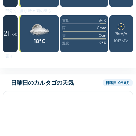
部分的に曇り 時々 雨の降る
84%
雲量
0mm
雨
21
7km/h
: 00
0cm
雪
18°C
1017 hPa
93%
湿度
曇り
日曜日のカルタゴの天気
日曜日, 09 8月