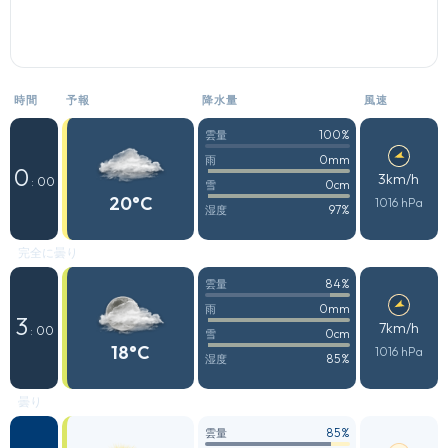
時間
予報
降水量
風速
100%
雲量
0mm
雨
0
3km/h
: 00
0cm
雪
20°C
1016 hPa
97%
湿度
完全に曇り
84%
雲量
0mm
雨
3
7km/h
: 00
0cm
雪
18°C
1016 hPa
85%
湿度
曇り
85%
雲量