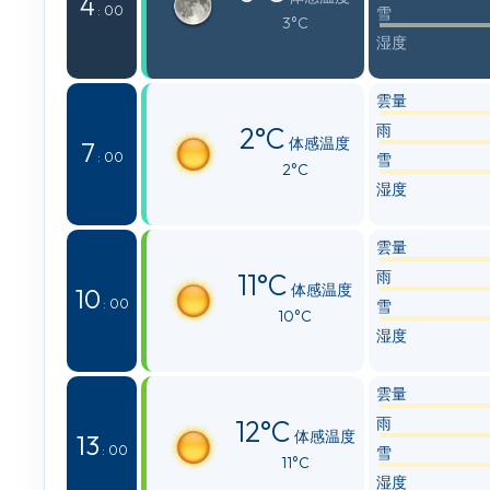
4
: 00
雪
3°C
湿度
雲量
2°C
雨
体感温度
7
: 00
雪
2°C
湿度
雲量
11°C
雨
体感温度
10
: 00
雪
10°C
湿度
雲量
12°C
雨
体感温度
13
: 00
雪
11°C
湿度