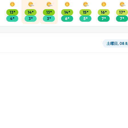
13°
14°
13°
14°
15°
16°
17°
4°
3°
3°
6°
5°
7°
7°
土曜日, 08 