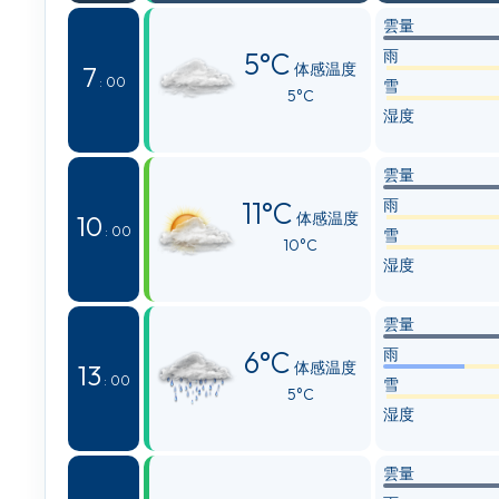
雲量
5°C
雨
体感温度
7
: 00
雪
5°C
湿度
雲量
11°C
雨
体感温度
10
: 00
雪
10°C
湿度
雲量
6°C
雨
体感温度
13
: 00
雪
5°C
湿度
雲量