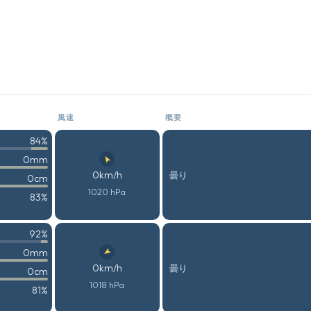
風速
概要
84%
0mm
0km/h
曇り
0cm
1020 hPa
83%
92%
0mm
0km/h
曇り
0cm
1018 hPa
81%