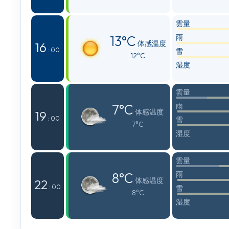
雲量
13°C
雨
体感温度
16
: 00
雪
12°C
湿度
雲量
7°C
雨
体感温度
19
: 00
雪
7°C
湿度
雲量
8°C
雨
体感温度
22
: 00
雪
8°C
湿度