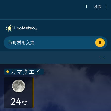
|
検索
|
現在地
カマグエイ
24
°C