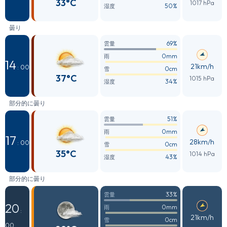
33°C
1017 hPa
50%
湿度
曇り
69%
雲量
0mm
雨
14
21km/h
: 00
0cm
雪
37°C
1015 hPa
34%
湿度
部分的に曇り
51%
雲量
0mm
雨
17
28km/h
: 00
0cm
雪
35°C
1014 hPa
43%
湿度
部分的に曇り
33%
雲量
20
0mm
雨
:
21km/h
0cm
雪
00