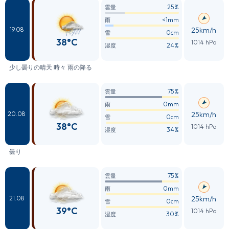
25%
雲量
<1mm
雨
25km/h
19.08
0cm
雪
38°C
1014 hPa
24%
湿度
少し曇りの晴天 時々 雨の降る
75%
雲量
0mm
雨
25km/h
20.08
0cm
雪
38°C
1014 hPa
34%
湿度
曇り
75%
雲量
0mm
雨
25km/h
21.08
0cm
雪
39°C
1014 hPa
30%
湿度