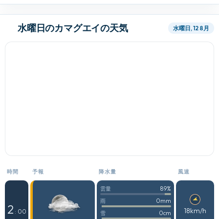
水曜日のカマグエイの天気
水曜日, 12 8月
時間
予報
降水量
風速
89%
雲量
0mm
雨
2
18km/h
: 00
0cm
雪