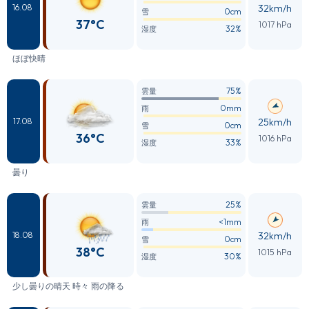
32km/h
16.08
0cm
雪
37°C
1017 hPa
32%
湿度
ほぼ快晴
75%
雲量
0mm
雨
25km/h
17.08
0cm
雪
36°C
1016 hPa
33%
湿度
曇り
25%
雲量
<1mm
雨
32km/h
18.08
0cm
雪
38°C
1015 hPa
30%
湿度
少し曇りの晴天 時々 雨の降る