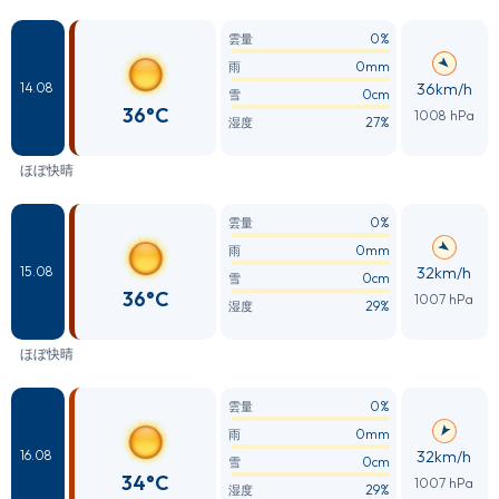
0%
雲量
0mm
雨
36km/h
14.08
0cm
雪
36°C
1008 hPa
27%
湿度
ほぼ快晴
0%
雲量
0mm
雨
32km/h
15.08
0cm
雪
36°C
1007 hPa
29%
湿度
ほぼ快晴
0%
雲量
0mm
雨
32km/h
16.08
0cm
雪
34°C
1007 hPa
29%
湿度