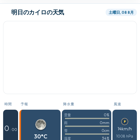
明日のカイロの天気
土曜日, 08 8月
時間
予報
降水量
風速
0%
雲量
0mm
雨
0
14km/h
: 00
0cm
雪
30°C
1008 hPa
34%
湿度