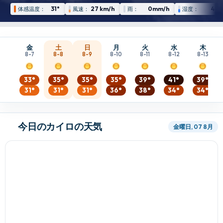
31°
27 km/h
0mm/h
48 
体感温度：
風速：
雨：
湿度：
金
土
日
月
火
水
木
8-7
8-8
8-9
8-10
8-11
8-12
8-13
33°
35°
35°
35°
39°
41°
39°
31°
31°
31°
36°
38°
34°
34°
今日のカイロの天気
金曜日, 07 8月