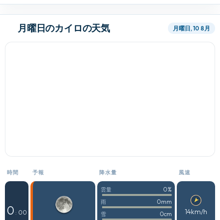
月曜日のカイロの天気
月曜日, 10 8月
時間
予報
降水量
風速
0%
雲量
0mm
雨
0
14km/h
: 00
0cm
雪