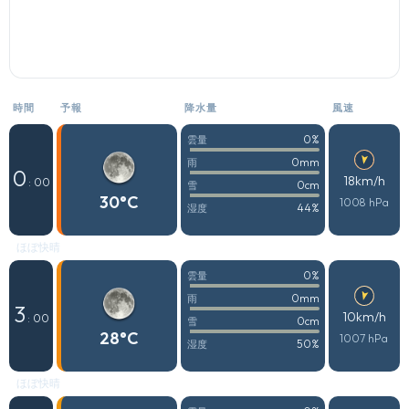
時間
予報
降水量
風速
0%
雲量
0mm
雨
0
18km/h
: 00
0cm
雪
30°C
1008 hPa
44%
湿度
ほぼ快晴
0%
雲量
0mm
雨
3
10km/h
: 00
0cm
雪
28°C
1007 hPa
50%
湿度
ほぼ快晴