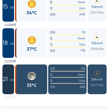
0mm
雨
15
10km/h
: 00
0cm
雪
34°C
1007 hPa
24%
湿度
ほぼ快晴
1%
雲量
0mm
雨
18
10km/h
: 00
0cm
雪
37°C
1006 hPa
17%
湿度
ほぼ快晴
0%
雲量
0mm
雨
21
28km/h
: 00
0cm
雪
33°C
1007 hPa
26%
湿度
ほぼ快晴