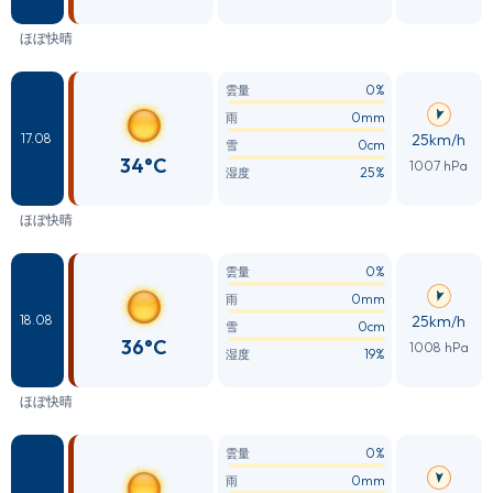
ほぼ快晴
0%
雲量
0mm
雨
25km/h
17.08
0cm
雪
34°C
1007 hPa
25%
湿度
ほぼ快晴
0%
雲量
0mm
雨
25km/h
18.08
0cm
雪
36°C
1008 hPa
19%
湿度
ほぼ快晴
0%
雲量
0mm
雨