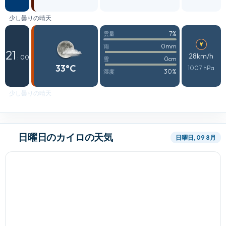
少し曇りの晴天
7%
雲量
0mm
雨
21
28km/h
: 00
0cm
雪
33°C
1007 hPa
30%
湿度
少し曇りの晴天
日曜日のカイロの天気
日曜日, 09 8月