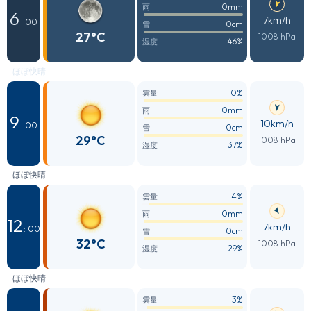
0mm
雨
6
7km/h
: 00
0cm
雪
27°C
1008 hPa
46%
湿度
ほぼ快晴
0%
雲量
0mm
雨
9
10km/h
: 00
0cm
雪
29°C
1008 hPa
37%
湿度
ほぼ快晴
4%
雲量
0mm
雨
12
7km/h
: 00
0cm
雪
32°C
1008 hPa
29%
湿度
ほぼ快晴
3%
雲量