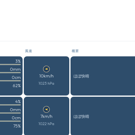
風速
概要
3%
0mm
10km/h
ほぼ快晴
0cm
1023 hPa
62%
4%
0mm
7km/h
ほぼ快晴
0cm
1022 hPa
75%