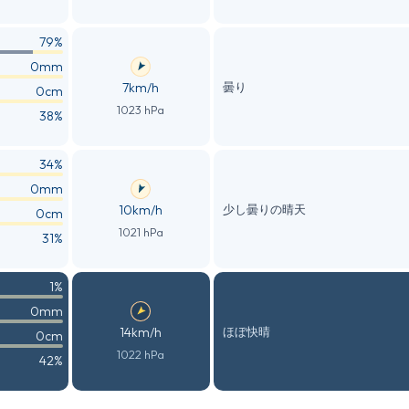
79%
0mm
7km/h
曇り
0cm
1023 hPa
38%
34%
0mm
10km/h
少し曇りの晴天
0cm
1021 hPa
31%
1%
0mm
14km/h
ほぼ快晴
0cm
1022 hPa
42%