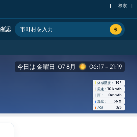
|
検索
|
確認
現在地を使
今日は 金曜日, 07 8月
06:17 – 21:19
19°
体感温度：
10 km/h
風速：
0mm/h
雨：
56 %
湿度：
3/5
AQI
木
8-20