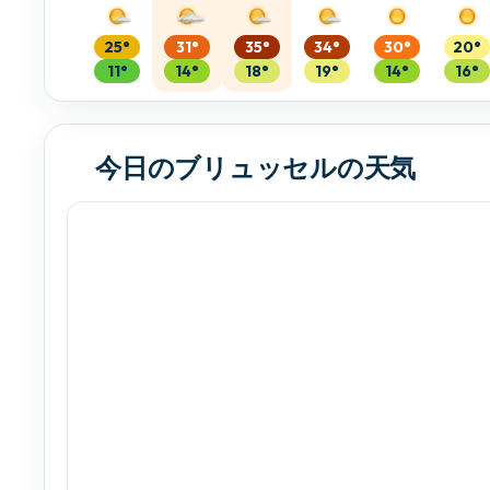
25°
31°
35°
34°
30°
20°
11°
14°
18°
19°
14°
16°
今日のブリュッセルの天気