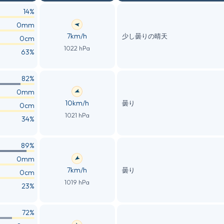
14%
0mm
7km/h
少し曇りの晴天
0cm
1022 hPa
63%
82%
0mm
10km/h
曇り
0cm
1021 hPa
34%
89%
0mm
7km/h
曇り
0cm
1019 hPa
23%
72%