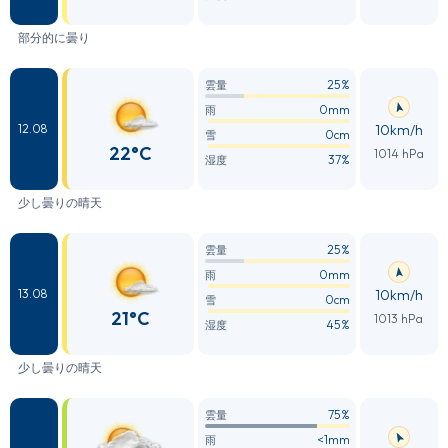
部分的に曇り
25%
雲量
0mm
雨
10km/h
12.08
0cm
雪
22°C
1014 hPa
37%
湿度
少し曇りの晴天
25%
雲量
0mm
雨
10km/h
13.08
0cm
雪
21°C
1013 hPa
45%
湿度
少し曇りの晴天
75%
雲量
<1mm
雨