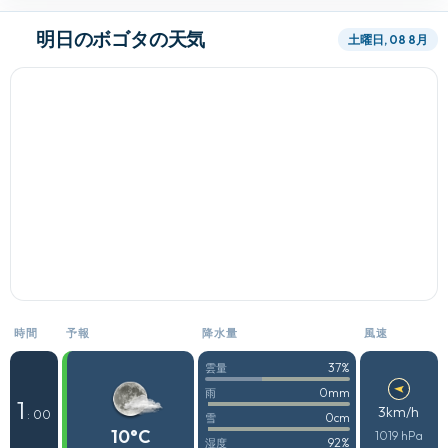
明日のボゴタの天気
土曜日, 08 8月
時間
予報
降水量
風速
37%
雲量
0mm
雨
1
3km/h
: 00
0cm
雪
10°C
1019 hPa
92%
湿度