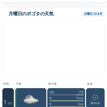
月曜日のボゴタの天気
月曜日, 10 8月
時間
予報
降水量
風速
77%
雲量
0mm
雨
1
3km/h
: 00
0cm
雪