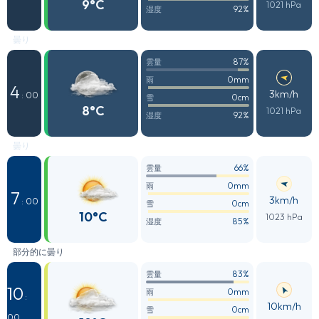
9°C
1021 hPa
92%
湿度
曇り
87%
雲量
0mm
雨
4
3km/h
: 00
0cm
雪
8°C
1021 hPa
92%
湿度
曇り
66%
雲量
0mm
雨
7
3km/h
: 00
0cm
雪
10°C
1023 hPa
85%
湿度
部分的に曇り
83%
雲量
10
0mm
雨
:
10km/h
0cm
雪
00