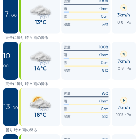
100%
雲量
<1mm
雨
7
3km/h
: 00
0cm
雪
13°C
1018 hPa
89%
湿度
完全に曇り 時々 雨の降る
100%
雲量
10
<1mm
雨
:
7km/h
0cm
雪
00
14°C
1019 hPa
81%
湿度
完全に曇り 時々 雨の降る
98%
雲量
<1mm
雨
13
7km/h
: 00
0cm
雪
18°C
1015 hPa
63%
湿度
曇り 時々 雨の降る