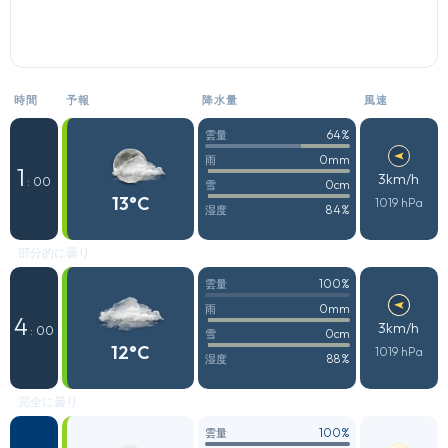
時間
予報
降水量
風速
64%
雲量
0mm
雨
1
3km/h
: 00
0cm
雪
13°C
1019 hPa
84%
湿度
部分的に曇り
100%
雲量
0mm
雨
4
3km/h
: 00
0cm
雪
12°C
1019 hPa
88%
湿度
完全に曇り
100%
雲量