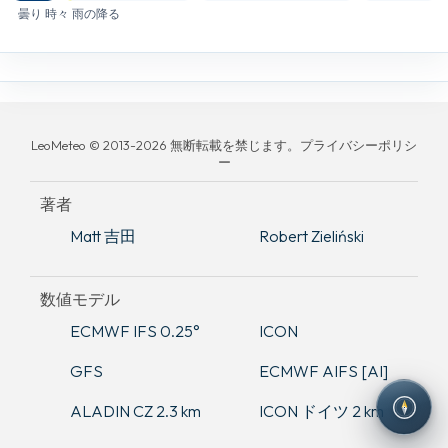
曇り 時々 雨の降る
LeoMeteo © 2013-2026 無断転載を禁じます。プライバシーポリシ
ー
著者
Matt 吉田
Robert Zieliński
数値モデル
ECMWF IFS 0.25°
ICON
GFS
ECMWF AIFS [AI]
ALADIN CZ 2.3 km
ICON ドイツ 2 km