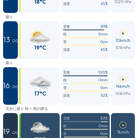
18°C
1020 hPa
45%
湿度
曇り
89%
雲量
0mm
雨
13
10km/h
: 00
0cm
雪
19°C
1016 hPa
45%
湿度
曇り
100%
雲量
<1mm
雨
16
14km/h
: 00
0cm
雪
17°C
1016 hPa
52%
湿度
完全に曇り 時々 雨の降る
83%
雲量
0mm
雨
19
7km/h
: 00
0cm
雪