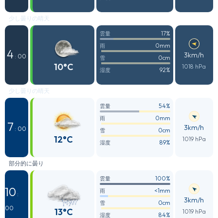
少し曇りの晴天
17%
雲量
0mm
雨
4
3km/h
: 00
0cm
雪
10°C
1018 hPa
92%
湿度
少し曇りの晴天
54%
雲量
0mm
雨
7
3km/h
: 00
0cm
雪
12°C
1019 hPa
89%
湿度
部分的に曇り
100%
雲量
10
<1mm
雨
:
3km/h
0cm
雪
00
13°C
1019 hPa
84%
湿度