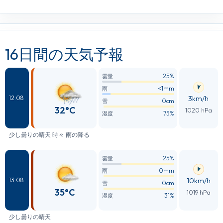
16日間の天気予報
25%
雲量
<1mm
雨
3km/h
12.08
0cm
雪
32°C
1020 hPa
75%
湿度
少し曇りの晴天 時々 雨の降る
25%
雲量
0mm
雨
10km/h
13.08
0cm
雪
35°C
1019 hPa
31%
湿度
少し曇りの晴天