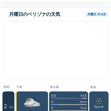
月曜日のベリゾナの天気
月曜日, 10 8月
時間
予報
降水量
風速
84%
雲量
2mm
雨
2
7km/h
: 00
0cm
雪