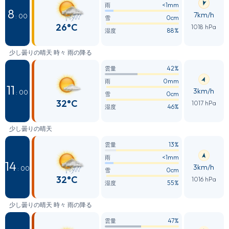
<1mm
雨
8
7km/h
: 00
0cm
雪
26°C
1018 hPa
88%
湿度
少し曇りの晴天 時々 雨の降る
42%
雲量
0mm
雨
11
3km/h
: 00
0cm
雪
32°C
1017 hPa
46%
湿度
少し曇りの晴天
13%
雲量
<1mm
雨
14
3km/h
: 00
0cm
雪
32°C
1016 hPa
55%
湿度
少し曇りの晴天 時々 雨の降る
47%
雲量