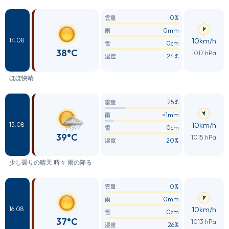
0%
雲量
0mm
雨
10km/h
14.08
0cm
雪
38°C
1017 hPa
24%
湿度
ほぼ快晴
25%
雲量
<1mm
雨
10km/h
15.08
0cm
雪
39°C
1015 hPa
20%
湿度
少し曇りの晴天 時々 雨の降る
0%
雲量
0mm
雨
10km/h
16.08
0cm
雪
37°C
1013 hPa
26%
湿度