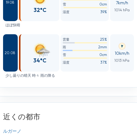
7km/h
19.08
0cm
雪
32°C
1014 hPa
39%
湿度
ほぼ快晴
25%
雲量
2mm
雨
10km/h
20.08
0cm
雪
34°C
1013 hPa
37%
湿度
少し曇りの晴天 時々 雨の降る
近くの都市
ルガーノ