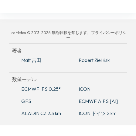
LeoMeteo © 2013-2026 無断転載を禁じます。プライバシーポリシ
ー
著者
Matt 吉田
Robert Zieliński
数値モデル
ECMWF IFS 0.25°
ICON
GFS
ECMWF AIFS [AI]
ALADIN CZ 2.3 km
ICON ドイツ 2 km