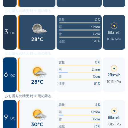
少し曇りの晴天 時々 雨の降る
0%
雲量
<1mm
雨
3
18km/h
: 00
0cm
雪
28°C
1014 hPa
80%
湿度
少し曇りの晴天 時々 雨の降る
0%
雲量
2mm
雨
6
21km/h
: 00
0cm
雪
28°C
1015 hPa
81%
湿度
少し曇りの晴天 時々 雨の降る
4%
雲量
<1mm
雨
9
18km/h
: 00
0cm
雪
30°C
1016 hPa
73%
湿度