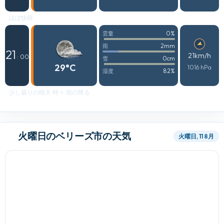
ほぼ快晴
0%
雲量
2mm
雨
21
21km/h
: 00
0cm
雪
29°C
1016 hPa
82%
湿度
少し曇りの晴天 時々 雨の降る
火曜日のベリーズ市の天気
火曜日, 11 8月