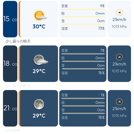
9%
雲量
0mm
雨
15
21km/h
: 00
0cm
雪
30°C
1013 hPa
73%
湿度
少し曇りの晴天
7%
雲量
0mm
雨
18
21km/h
: 00
0cm
雪
29°C
1013 hPa
78%
湿度
少し曇りの晴天
1%
雲量
0mm
雨
21
21km/h
: 00
0cm
雪
29°C
1015 hPa
78%
湿度
ほぼ快晴