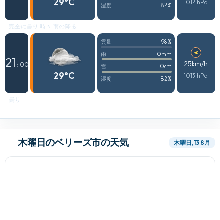
29°C
1012 hPa
82%
湿度
完全に曇り 時々 雨の降る
98%
雲量
0mm
雨
21
25km/h
: 00
0cm
雪
29°C
1013 hPa
82%
湿度
曇り
木曜日のベリーズ市の天気
木曜日, 13 8月