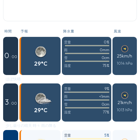
時間
予報
降水量
風速
0%
雲量
0mm
雨
0
25km/h
: 00
0cm
雪
29°C
1014 hPa
75%
湿度
ほぼ快晴
9%
雲量
<1mm
雨
3
21km/h
: 00
0cm
雪
29°C
1013 hPa
77%
湿度
少し曇りの晴天 時々 雨の降る
5%
雲量