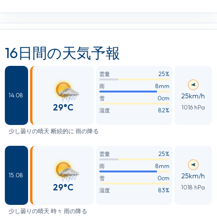
16日間の天気予報
25%
雲量
8mm
雨
25km/h
14.08
0cm
雪
29°C
1016 hPa
82%
湿度
少し曇りの晴天 断続的に 雨の降る
25%
雲量
8mm
雨
25km/h
15.08
0cm
雪
29°C
1018 hPa
83%
湿度
少し曇りの晴天 時々 雨の降る