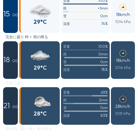
100%
雲量
<1mm
雨
15
18km/h
: 00
0cm
雪
29°C
1014 hPa
74%
湿度
完全に曇り 時々 雨の降る
100%
雲量
0mm
雨
18
18km/h
: 00
0cm
雪
29°C
1014 hPa
78%
湿度
完全に曇り
63%
雲量
2mm
雨
21
28km/h
: 00
0cm
雪
28°C
1015 hPa
83%
湿度
部分的に曇り 時々 雨の降る