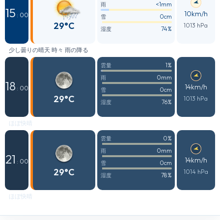
<1mm
雨
15
10km/h
: 00
0cm
雪
29°C
1013 hPa
74%
湿度
少し曇りの晴天 時々 雨の降る
1%
雲量
0mm
雨
18
14km/h
: 00
0cm
雪
29°C
1013 hPa
76%
湿度
ほぼ快晴
0%
雲量
0mm
雨
21
14km/h
: 00
0cm
雪
29°C
1014 hPa
78%
湿度
ほぼ快晴