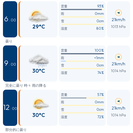
93%
雲量
0mm
雨
6
21km/h
: 00
0cm
雪
29°C
1013 hPa
80%
湿度
曇り
100%
雲量
<1mm
雨
9
21km/h
: 00
0cm
雪
30°C
1014 hPa
74%
湿度
完全に曇り 時々 雨の降る
57%
雲量
0mm
雨
12
21km/h
: 00
0cm
雪
30°C
1014 hPa
72%
湿度
部分的に曇り