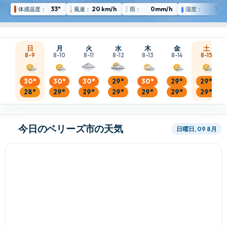
33°
20 km/h
0mm/h
78 
体感温度：
風速：
雨：
湿度：
日
月
火
水
木
金
土
8-9
8-10
8-11
8-12
8-13
8-14
8-15
30°
30°
30°
29°
30°
29°
29°
28°
29°
29°
29°
29°
29°
29°
今日のベリーズ市の天気
日曜日, 09 8月