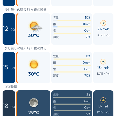
少し曇りの晴天 時々 雨の降る
10%
雲量
<1mm
雨
12
21km/h
: 00
0cm
雪
30°C
1016 hPa
71%
湿度
少し曇りの晴天 時々 雨の降る
0%
雲量
0mm
雨
15
18km/h
: 00
0cm
雪
30°C
1015 hPa
70%
湿度
ほぼ快晴
3%
雲量
0mm
雨
18
18km/h
: 00
0cm
雪
29°C
1015 hPa
77%
湿度