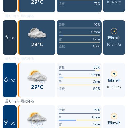
29°C
1014 hPa
79%
湿度
曇り 時々 雨の降る
97%
雲量
<1mm
雨
3
18km/h
: 00
0cm
雪
28°C
1013 hPa
82%
湿度
曇り 時々 雨の降る
87%
雲量
<1mm
雨
6
18km/h
: 00
0cm
雪
29°C
1013 hPa
82%
湿度
曇り 時々 雨の降る
97%
雲量
4mm
雨
9
18km/h
: 00
0cm
雪