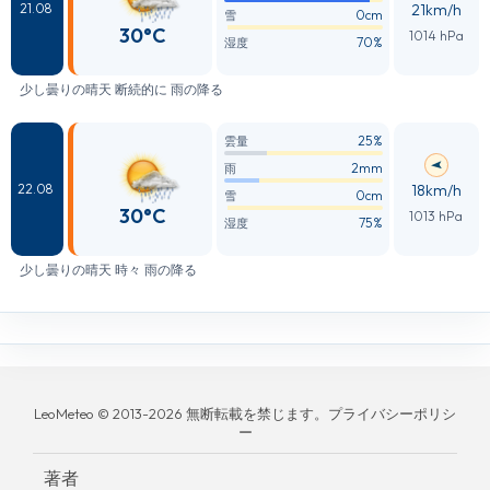
21km/h
21.08
0cm
雪
30°C
1014 hPa
70%
湿度
少し曇りの晴天 断続的に 雨の降る
25%
雲量
2mm
雨
18km/h
22.08
0cm
雪
30°C
1013 hPa
75%
湿度
少し曇りの晴天 時々 雨の降る
LeoMeteo © 2013-2026 無断転載を禁じます。プライバシーポリシ
ー
著者