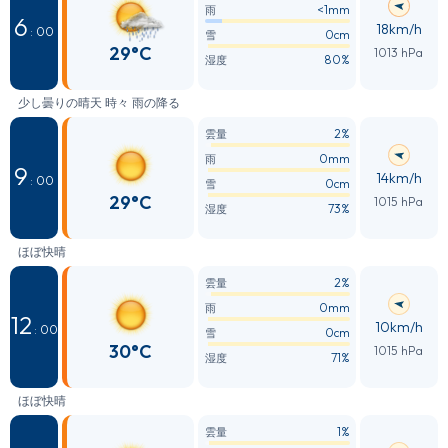
<1mm
雨
6
18km/h
: 00
0cm
雪
29°C
1013 hPa
80%
湿度
少し曇りの晴天 時々 雨の降る
2%
雲量
0mm
雨
9
14km/h
: 00
0cm
雪
29°C
1015 hPa
73%
湿度
ほぼ快晴
2%
雲量
0mm
雨
12
10km/h
: 00
0cm
雪
30°C
1015 hPa
71%
湿度
ほぼ快晴
1%
雲量