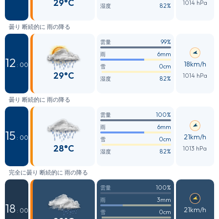
29°C
1014 hPa
82%
湿度
曇り 断続的に 雨の降る
99%
雲量
6mm
雨
12
18km/h
: 00
0cm
雪
29°C
1014 hPa
82%
湿度
曇り 断続的に 雨の降る
100%
雲量
6mm
雨
15
21km/h
: 00
0cm
雪
28°C
1013 hPa
82%
湿度
完全に曇り 断続的に 雨の降る
100%
雲量
3mm
雨
18
21km/h
: 00
0cm
雪