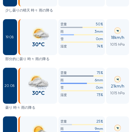
少し曇りの晴天 時々 雨の降る
50%
雲量
3mm
雨
18km/h
19.08
0cm
雪
30°C
1015 hPa
74%
湿度
部分的に曇り 時々 雨の降る
75%
雲量
6mm
雨
21km/h
20.08
0cm
雪
30°C
1015 hPa
73%
湿度
曇り 時々 雨の降る
25%
雲量
9mm
雨