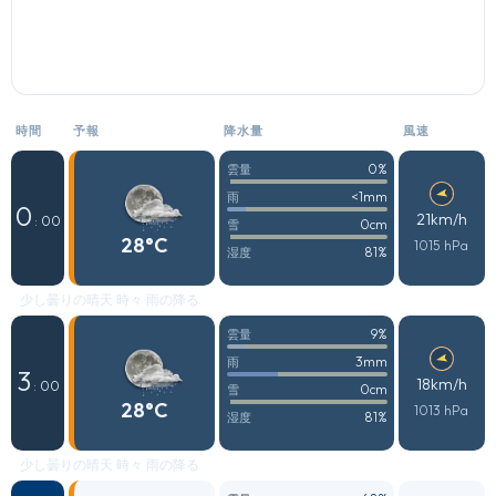
時間
予報
降水量
風速
0%
雲量
<1mm
雨
0
21km/h
: 00
0cm
雪
28°C
1015 hPa
81%
湿度
少し曇りの晴天 時々 雨の降る
9%
雲量
3mm
雨
3
18km/h
: 00
0cm
雪
28°C
1013 hPa
81%
湿度
少し曇りの晴天 時々 雨の降る