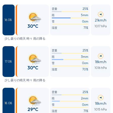
25%
雲量
5mm
雨
21km/h
16.08
0cm
雪
30°C
1017 hPa
71%
湿度
少し曇りの晴天 時々 雨の降る
25%
雲量
3mm
雨
18km/h
17.08
0cm
雪
30°C
1016 hPa
70%
湿度
少し曇りの晴天 時々 雨の降る
25%
雲量
2mm
雨
18km/h
18.08
0cm
雪
29°C
1015 hPa
71%
湿度