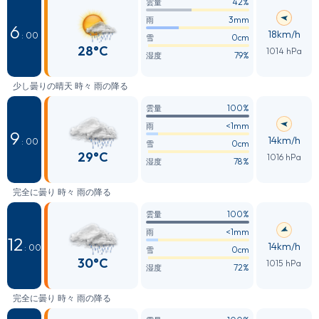
42%
雲量
3mm
雨
6
18km/h
: 00
0cm
雪
28°C
1014 hPa
79%
湿度
少し曇りの晴天 時々 雨の降る
100%
雲量
<1mm
雨
9
14km/h
: 00
0cm
雪
29°C
1016 hPa
78%
湿度
完全に曇り 時々 雨の降る
100%
雲量
<1mm
雨
12
14km/h
: 00
0cm
雪
30°C
1015 hPa
72%
湿度
完全に曇り 時々 雨の降る