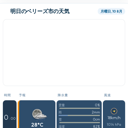
明日のベリーズ市の天気
月曜日, 10 8月
時間
予報
降水量
風速
0%
雲量
2mm
雨
0
18km/h
: 00
0cm
雪
28°C
1014 hPa
82%
湿度