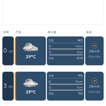
時間
予報
降水量
風速
98%
雲量
<1mm
雨
0
21km/h
: 00
0cm
雪
29°C
1014 hPa
80%
湿度
曇り 時々 雨の降る
99%
雲量
0mm
雨
3
21km/h
: 00
0cm
雪
29°C
1012 hPa
76%
湿度
曇り