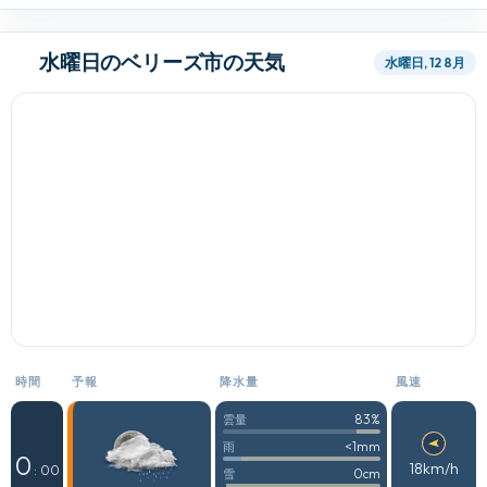
水曜日のベリーズ市の天気
水曜日, 12 8月
時間
予報
降水量
風速
83%
雲量
<1mm
雨
0
18km/h
: 00
0cm
雪