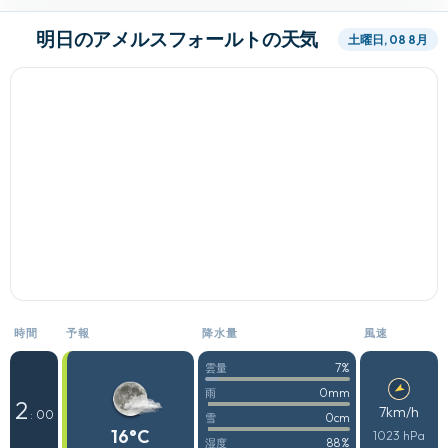
明日のアメルスフォールトの天気
土曜日, 08 8月
時間
予報
降水量
風速
7%
雲量
0mm
雨
2
7km/h
: 00
0cm
雪
16°C
1023 hPa
88%
湿度