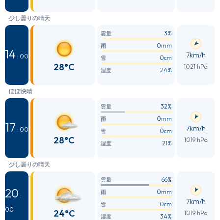
少し曇りの晴天
3%
雲量
0mm
雨
14
7km/h
: 00
0cm
雪
28°C
1021 hPa
24%
湿度
ほぼ快晴
32%
雲量
0mm
雨
17
7km/h
: 00
0cm
雪
28°C
1019 hPa
21%
湿度
少し曇りの晴天
66%
雲量
20
0mm
雨
:
7km/h
0cm
雪
00
24°C
1019 hPa
34%
湿度