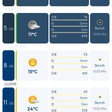
少し曇りの晴天
7%
雲量
0mm
雨
5
3km/h
: 00
0cm
雪
11°C
1023 hPa
85%
湿度
少し曇りの晴天
5%
雲量
0mm
雨
8
3km/h
: 00
0cm
雪
15°C
1023 hPa
66%
湿度
ほぼ快晴
6%
雲量
0mm
雨
11
3km/h
: 00
0cm
雪
24°C
1022 hPa
33%
湿度