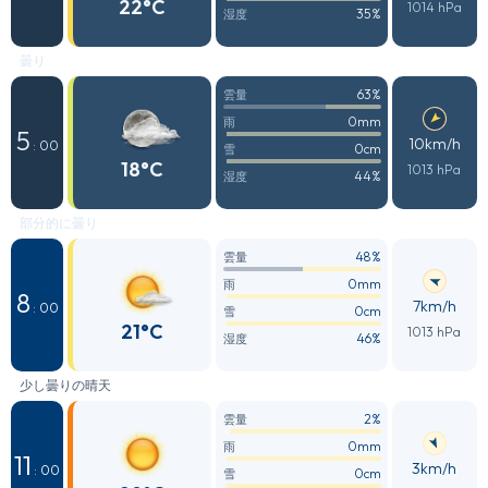
22°C
1014 hPa
35%
湿度
曇り
63%
雲量
0mm
雨
5
10km/h
: 00
0cm
雪
18°C
1013 hPa
44%
湿度
部分的に曇り
48%
雲量
0mm
雨
8
7km/h
: 00
0cm
雪
21°C
1013 hPa
46%
湿度
少し曇りの晴天
2%
雲量
0mm
雨
11
3km/h
: 00
0cm
雪