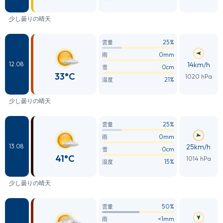
少し曇りの晴天
25%
雲量
0mm
雨
14km/h
12.08
0cm
雪
33°C
1020 hPa
21%
湿度
少し曇りの晴天
25%
雲量
0mm
雨
25km/h
13.08
0cm
雪
41°C
1014 hPa
15%
湿度
少し曇りの晴天
50%
雲量
<1mm
雨