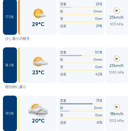
25%
雲量
0mm
雨
25km/h
17.08
0cm
雪
29°C
1011 hPa
29%
湿度
少し曇りの晴天
50%
雲量
0mm
雨
25km/h
18.08
0cm
雪
23°C
1010 hPa
42%
湿度
部分的に曇り
75%
雲量
2mm
雨
18km/h
19.08
0cm
雪
20°C
1012 hPa
61%
湿度