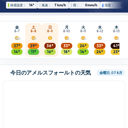
14°
7 km/h
0mm/h
82 
体感温度：
風速：
雨：
湿度：
金
土
日
月
火
水
木
8-7
8-8
8-9
8-10
8-11
8-12
8-13
27°
29°
36°
33°
24°
33°
41°
14°
11°
16°
18°
14°
24°
23°
今日のアメルスフォールトの天気
金曜日, 07 8月