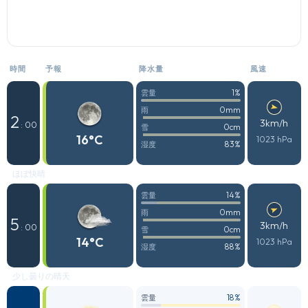
時間
予報
降水量
風速
1%
雲量
0mm
雨
2
3km/h
: 00
0cm
雪
16°C
1023 hPa
83%
湿度
ほぼ快晴
14%
雲量
0mm
雨
5
3km/h
: 00
0cm
雪
14°C
1023 hPa
88%
湿度
少し曇りの晴天
18%
雲量