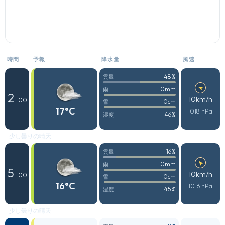
時間
予報
降水量
風速
48%
雲量
0mm
雨
2
10km/h
: 00
0cm
雪
17°C
1018 hPa
46%
湿度
少し曇りの晴天
16%
雲量
0mm
雨
5
10km/h
: 00
0cm
雪
16°C
1016 hPa
45%
湿度
少し曇りの晴天