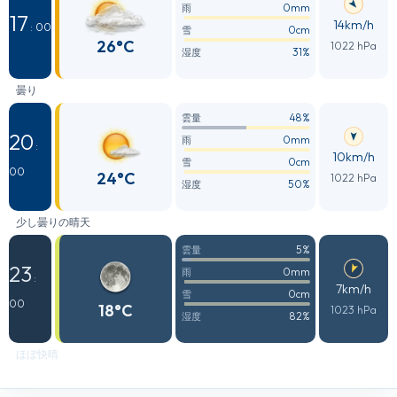
0mm
雨
17
14km/h
: 00
0cm
雪
26°C
1022 hPa
31%
湿度
曇り
48%
雲量
20
0mm
雨
:
10km/h
0cm
雪
00
24°C
1022 hPa
50%
湿度
少し曇りの晴天
5%
雲量
23
0mm
雨
:
7km/h
0cm
雪
00
18°C
1023 hPa
82%
湿度
ほぼ快晴