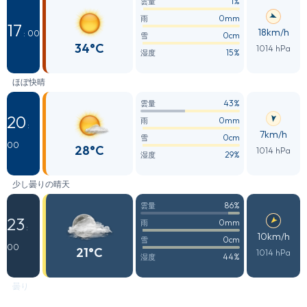
1%
雲量
0mm
雨
17
18km/h
: 00
0cm
雪
34°C
1014 hPa
15%
湿度
ほぼ快晴
43%
雲量
20
0mm
雨
:
7km/h
0cm
雪
00
28°C
1014 hPa
29%
湿度
少し曇りの晴天
86%
雲量
23
0mm
雨
:
10km/h
0cm
雪
00
21°C
1014 hPa
44%
湿度
曇り