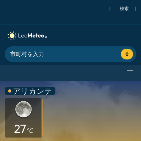
|
検索
|
現在地
アリカンテ
27
°C