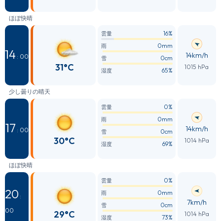
ほぼ快晴
16%
雲量
0mm
雨
14
14km/h
: 00
0cm
雪
31°C
1015 hPa
65%
湿度
少し曇りの晴天
0%
雲量
0mm
雨
17
14km/h
: 00
0cm
雪
30°C
1014 hPa
69%
湿度
ほぼ快晴
0%
雲量
20
0mm
雨
:
7km/h
0cm
雪
00
29°C
1014 hPa
73%
湿度