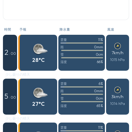
時間
予報
降水量
風速
11%
雲量
0mm
雨
2
7km/h
: 00
0cm
雪
28°C
1015 hPa
66%
湿度
少し曇りの晴天
6%
雲量
0mm
雨
5
3km/h
: 00
0cm
雪
27°C
1014 hPa
65%
湿度
少し曇りの晴天
11%
雲量