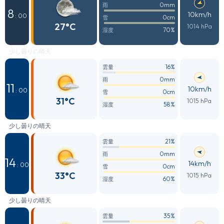
0mm
雨
8
10km/h
: 00
0cm
雪
27°C
1014 hPa
70%
湿度
少し曇りの晴天
16%
雲量
0mm
雨
11
10km/h
: 00
0cm
雪
31°C
1015 hPa
58%
湿度
少し曇りの晴天
21%
雲量
0mm
雨
14
14km/h
: 00
0cm
雪
33°C
1015 hPa
60%
湿度
少し曇りの晴天
35%
雲量