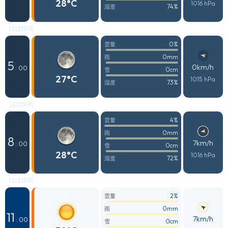
28°C
1016 hPa
74%
湿度
ほぼ快晴
0%
雲量
0mm
雨
5
0km/h
: 00
0cm
雪
27°C
1015 hPa
73%
湿度
ほぼ快晴
4%
雲量
0mm
雨
8
7km/h
: 00
0cm
雪
28°C
1016 hPa
72%
湿度
ほぼ快晴
2%
雲量
0mm
雨
11
7km/h
: 00
0cm
雪