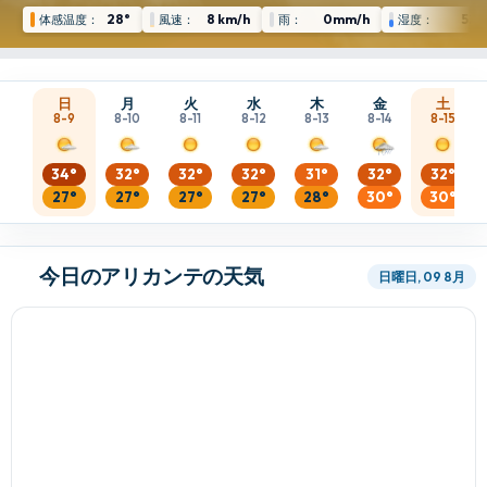
28°
8 km/h
0mm/h
52 
体感温度：
風速：
雨：
湿度：
日
月
火
水
木
金
土
8-9
8-10
8-11
8-12
8-13
8-14
8-15
34°
32°
32°
32°
31°
32°
32°
27°
27°
27°
27°
28°
30°
30°
今日のアリカンテの天気
日曜日, 09 8月