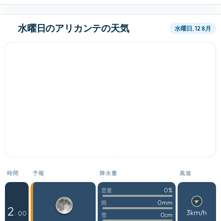
水曜日のアリカンテの天気
水曜日, 12 8月
時間
予報
降水量
風速
0%
雲量
0mm
雨
2
3km/h
: 00
0cm
雪