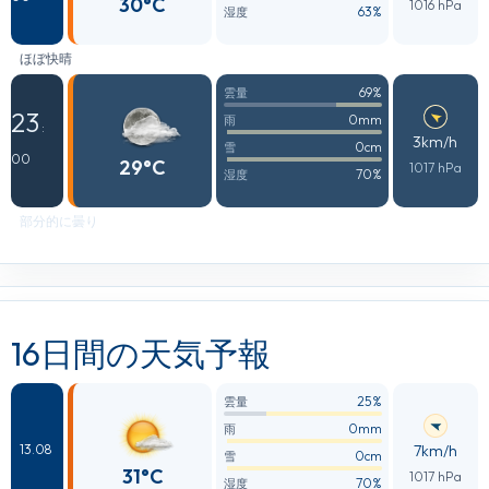
30°C
1016 hPa
63%
湿度
ほぼ快晴
69%
雲量
23
0mm
雨
:
3km/h
0cm
雪
00
29°C
1017 hPa
70%
湿度
部分的に曇り
16日間の天気予報
25%
雲量
0mm
雨
7km/h
13.08
0cm
雪
31°C
1017 hPa
70%
湿度