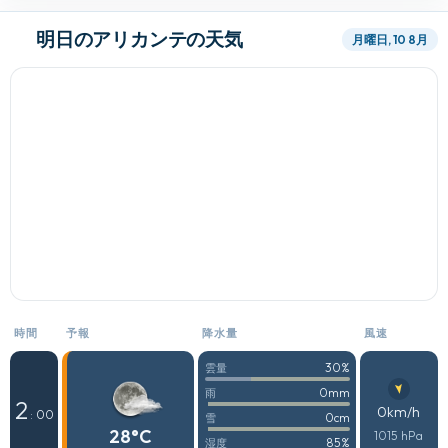
明日のアリカンテの天気
月曜日, 10 8月
時間
予報
降水量
風速
30%
雲量
0mm
雨
2
0km/h
: 00
0cm
雪
28°C
1015 hPa
85%
湿度