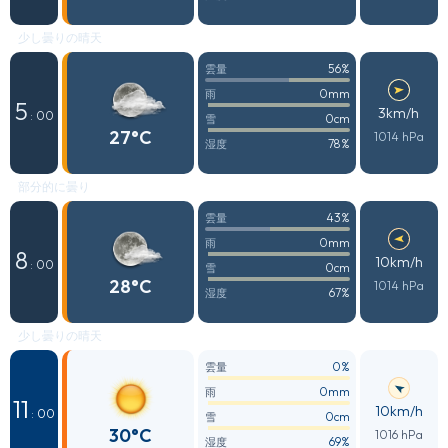
少し曇りの晴天
56%
雲量
0mm
雨
5
3km/h
: 00
0cm
雪
27°C
1014 hPa
78%
湿度
部分的に曇り
43%
雲量
0mm
雨
8
10km/h
: 00
0cm
雪
28°C
1014 hPa
67%
湿度
少し曇りの晴天
0%
雲量
0mm
雨
11
10km/h
: 00
0cm
雪
30°C
1016 hPa
69%
湿度