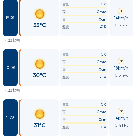
0%
雲量
0mm
雨
14km/h
19.08
0cm
雪
33°C
1015 hPa
41%
湿度
ほぼ快晴
0%
雲量
0mm
雨
18km/h
20.08
0cm
雪
30°C
1015 hPa
61%
湿度
ほぼ快晴
0%
雲量
0mm
雨
14km/h
21.08
0cm
雪
31°C
1014 hPa
50%
湿度