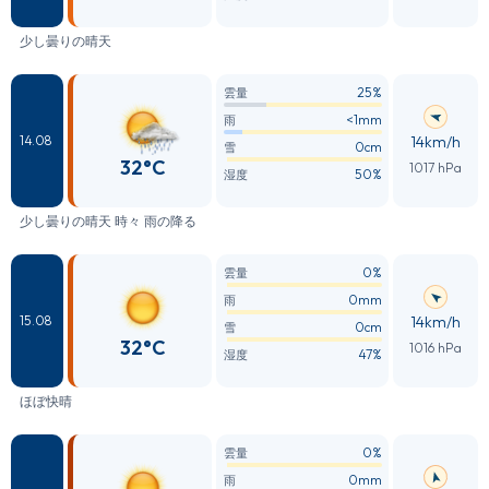
少し曇りの晴天
25%
雲量
<1mm
雨
14km/h
14.08
0cm
雪
32°C
1017 hPa
50%
湿度
少し曇りの晴天 時々 雨の降る
0%
雲量
0mm
雨
14km/h
15.08
0cm
雪
32°C
1016 hPa
47%
湿度
ほぼ快晴
0%
雲量
0mm
雨