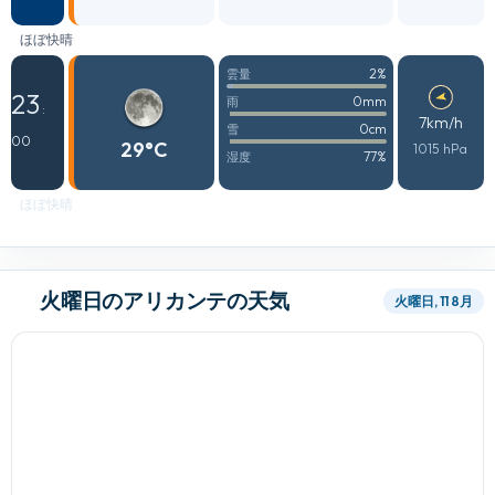
ほぼ快晴
2%
雲量
23
0mm
雨
:
7km/h
0cm
雪
00
29°C
1015 hPa
77%
湿度
ほぼ快晴
火曜日のアリカンテの天気
火曜日, 11 8月