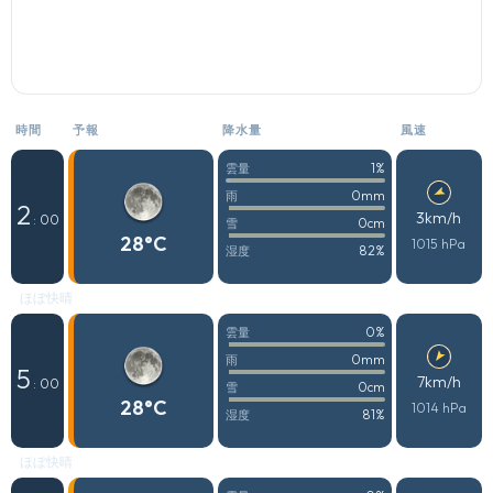
時間
予報
降水量
風速
1%
雲量
0mm
雨
2
3km/h
: 00
0cm
雪
28°C
1015 hPa
82%
湿度
ほぼ快晴
0%
雲量
0mm
雨
5
7km/h
: 00
0cm
雪
28°C
1014 hPa
81%
湿度
ほぼ快晴