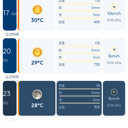
0%
雲量
0mm
雨
17
10km/h
: 00
0cm
雪
30°C
1015 hPa
66%
湿度
ほぼ快晴
0%
雲量
20
0mm
雨
:
3km/h
0cm
雪
00
29°C
1014 hPa
73%
湿度
ほぼ快晴
1%
雲量
23
0mm
雨
:
3km/h
0cm
雪
00
28°C
1016 hPa
78%
湿度
ほぼ快晴