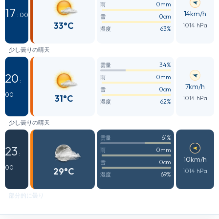
0mm
雨
17
14km/h
: 00
0cm
雪
33°C
1014 hPa
63%
湿度
少し曇りの晴天
34%
雲量
20
0mm
雨
:
7km/h
0cm
雪
00
31°C
1014 hPa
62%
湿度
少し曇りの晴天
61%
雲量
23
0mm
雨
:
10km/h
0cm
雪
00
29°C
1014 hPa
69%
湿度
部分的に曇り