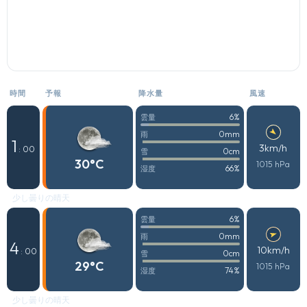
時間
予報
降水量
風速
6%
雲量
0mm
雨
1
3km/h
: 00
0cm
雪
30°C
1015 hPa
66%
湿度
少し曇りの晴天
6%
雲量
0mm
雨
4
10km/h
: 00
0cm
雪
29°C
1015 hPa
74%
湿度
少し曇りの晴天