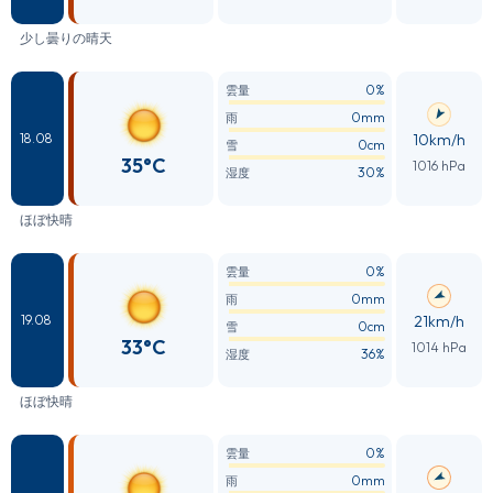
少し曇りの晴天
0%
雲量
0mm
雨
10km/h
18.08
0cm
雪
35°C
1016 hPa
30%
湿度
ほぼ快晴
0%
雲量
0mm
雨
21km/h
19.08
0cm
雪
33°C
1014 hPa
36%
湿度
ほぼ快晴
0%
雲量
0mm
雨