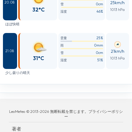
25km/h
20.08
0cm
雪
32°C
1013 hPa
46%
湿度
ほぼ快晴
25%
雲量
0mm
雨
21km/h
21.08
0cm
雪
31°C
1013 hPa
51%
湿度
少し曇りの晴天
LeoMeteo © 2013-2026 無断転載を禁じます。プライバシーポリシ
ー
著者