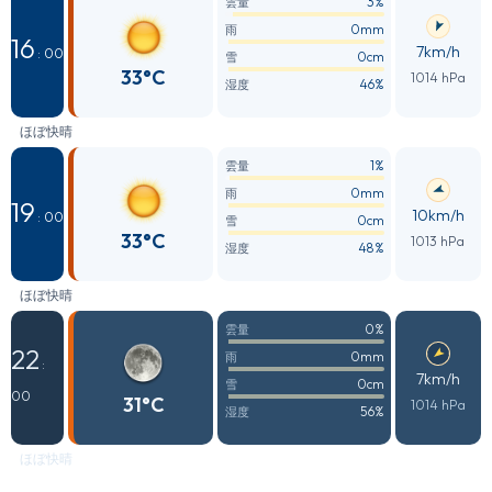
3%
雲量
0mm
雨
16
7km/h
: 00
0cm
雪
33°C
1014 hPa
46%
湿度
ほぼ快晴
1%
雲量
0mm
雨
19
10km/h
: 00
0cm
雪
33°C
1013 hPa
48%
湿度
ほぼ快晴
0%
雲量
22
0mm
雨
:
7km/h
0cm
雪
00
31°C
1014 hPa
56%
湿度
ほぼ快晴