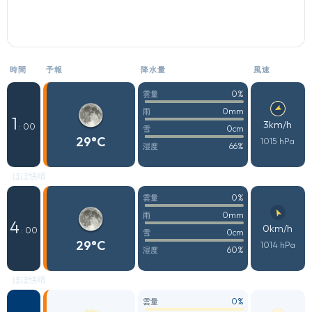
時間
予報
降水量
風速
0%
雲量
0mm
雨
1
3km/h
: 00
0cm
雪
29°C
1015 hPa
66%
湿度
ほぼ快晴
0%
雲量
0mm
雨
4
0km/h
: 00
0cm
雪
29°C
1014 hPa
60%
湿度
ほぼ快晴
0%
雲量