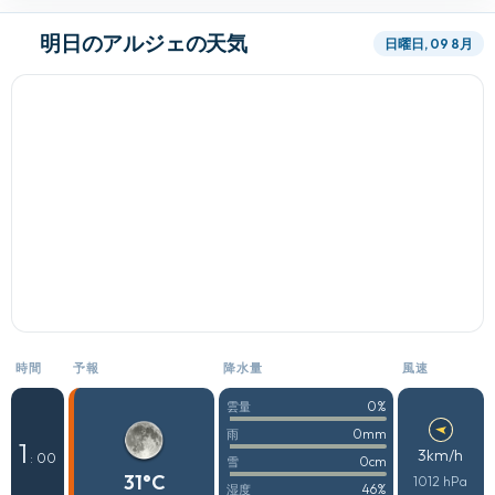
明日のアルジェの天気
日曜日, 09 8月
時間
予報
降水量
風速
0%
雲量
0mm
雨
1
3km/h
: 00
0cm
雪
31°C
1012 hPa
46%
湿度