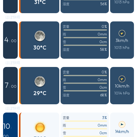
31°C
1013 hPa
56%
湿度
ほぼ快晴
0%
雲量
0mm
雨
4
3km/h
: 00
0cm
雪
30°C
1013 hPa
58%
湿度
ほぼ快晴
0%
雲量
0mm
雨
7
10km/h
: 00
0cm
雪
29°C
1014 hPa
68%
湿度
ほぼ快晴
3%
雲量
10
0mm
雨
:
14km/h
0cm
雪
00