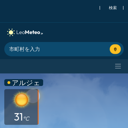
|
検索
|
現在地
アルジェ
31
°C