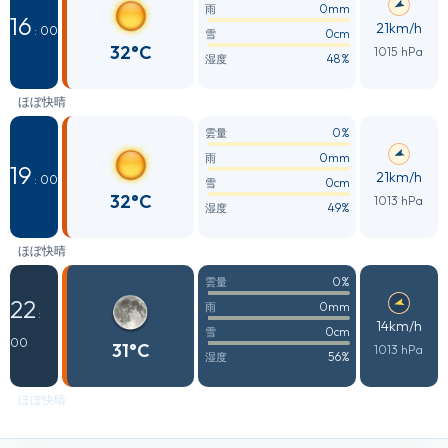
0mm
雨
16
21km/h
: 00
0cm
雪
32°C
1015 hPa
48%
湿度
ほぼ快晴
0%
雲量
0mm
雨
19
21km/h
: 00
0cm
雪
32°C
1013 hPa
49%
湿度
ほぼ快晴
0%
雲量
22
0mm
雨
:
14km/h
0cm
雪
00
31°C
1013 hPa
56%
湿度
ほぼ快晴