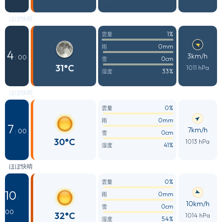
ほぼ快晴
1%
雲量
0mm
雨
4
3km/h
: 00
0cm
雪
31°C
1011 hPa
33%
湿度
ほぼ快晴
0%
雲量
0mm
雨
7
7km/h
: 00
0cm
雪
30°C
1013 hPa
41%
湿度
ほぼ快晴
0%
雲量
10
0mm
雨
:
10km/h
0cm
雪
00
32°C
1014 hPa
54%
湿度