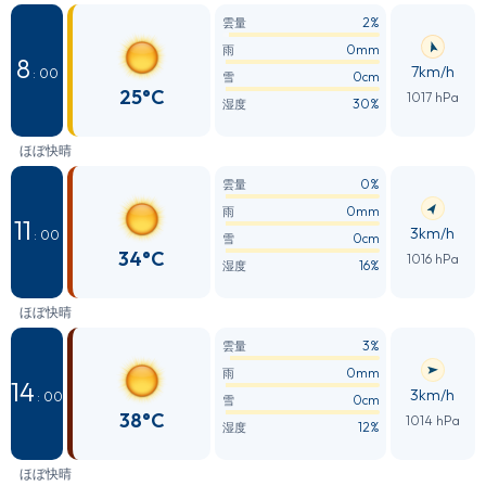
2%
雲量
0mm
雨
8
7km/h
: 00
0cm
雪
25°C
1017 hPa
30%
湿度
ほぼ快晴
0%
雲量
0mm
雨
11
3km/h
: 00
0cm
雪
34°C
1016 hPa
16%
湿度
ほぼ快晴
3%
雲量
0mm
雨
14
3km/h
: 00
0cm
雪
38°C
1014 hPa
12%
湿度
ほぼ快晴