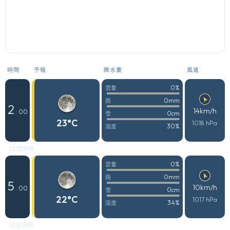
時間
予報
降水量
風速
0%
雲量
0mm
雨
2
14km/h
: 00
0cm
雪
23°C
1018 hPa
30%
湿度
ほぼ快晴
0%
雲量
0mm
雨
5
10km/h
: 00
0cm
雪
22°C
1017 hPa
34%
湿度
ほぼ快晴