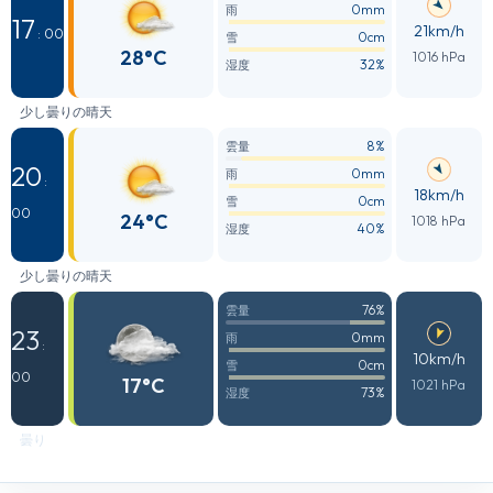
0mm
雨
17
21km/h
: 00
0cm
雪
28°C
1016 hPa
32%
湿度
少し曇りの晴天
8%
雲量
20
0mm
雨
:
18km/h
0cm
雪
00
24°C
1018 hPa
40%
湿度
少し曇りの晴天
76%
雲量
23
0mm
雨
:
10km/h
0cm
雪
00
17°C
1021 hPa
73%
湿度
曇り