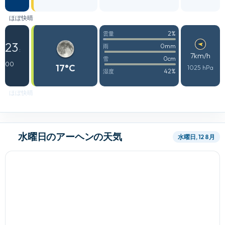
ほぼ快晴
2%
雲量
23
0mm
雨
:
7km/h
0cm
雪
00
17°C
1025 hPa
42%
湿度
ほぼ快晴
水曜日のアーヘンの天気
水曜日, 12 8月