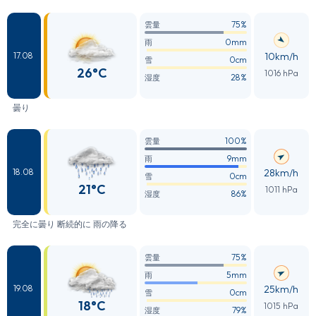
75%
雲量
0mm
雨
10km/h
17.08
0cm
雪
26°C
1016 hPa
28%
湿度
曇り
100%
雲量
9mm
雨
28km/h
18.08
0cm
雪
21°C
1011 hPa
86%
湿度
完全に曇り 断続的に 雨の降る
75%
雲量
5mm
雨
25km/h
19.08
0cm
雪
18°C
1015 hPa
79%
湿度