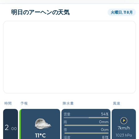
明日のアーヘンの天気
火曜日, 11 8月
時間
予報
降水量
風速
54%
雲量
0mm
雨
2
7km/h
: 00
0cm
雪
11°C
1023 hPa
81%
湿度