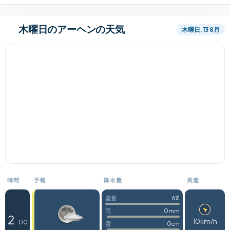
木曜日のアーヘンの天気
木曜日, 13 8月
時間
予報
降水量
風速
6%
雲量
0mm
雨
2
10km/h
: 00
0cm
雪