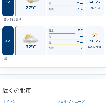
14km/h
22.08
0cm
雪
27°C
1019 hPa
21%
湿度
部分的に曇り
75%
雲量
0mm
雨
21km/h
23.08
0cm
雪
32°C
1008 hPa
13%
湿度
曇り
近くの都市
オイペン
ヴェルヴィエーズ