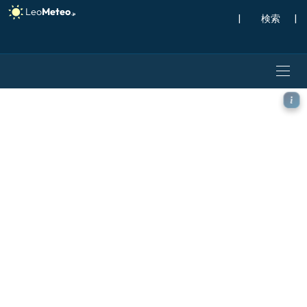
|
検索
|
ICON モデル - 中東, 気温（