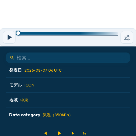
発表日
2026-08-07 06 UTC
モデル
2026-08-06 12 UTC
ICON
2026-08-06 18 UTC
地域
ALADIN CZ 2.3 km
中東
2026-08-07 00 UTC
ECMWF AIFS [AI]
Data category
アイスランド
気温（850hPa）
2026-08-07 06 UTC
ECMWF IFS 0.25°
アメリカ合衆国
500hPaのジオポテンシャル高度