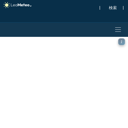
|
検索
|
ICON モデル - アイスラン