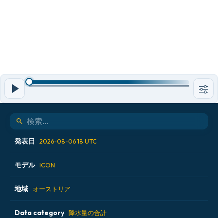
発表日
2026-08-06 18 UTC
モデル
2026-08-06 00 UTC
ICON
2026-08-06 06 UTC
地域
ALADIN CZ 2.3 km
オーストリア
2026-08-06 12 UTC
ECMWF AIFS [AI]
Data category
アイスランド
降水量の合計