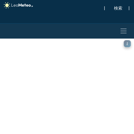
|
検索
|
ICON モデル - オーストリ