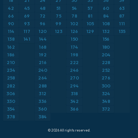
18
21
24
27
30
33
36
39
ICON ドイツ 2 km
イタリア
42
45
48
51
54
57
60
63
気温異常（2m）
66
69
72
75
78
81
84
87
オーストリア
気温異常（850hPa）
90
93
96
99
102
105
108
111
114
117
120
123
126
129
132
135
カリブ海
気温（2m）
138
141
144
150
156
162
168
174
180
ギリシャ
気温（500hPa）
186
192
198
204
210
216
222
228
スイス
気温（850hPa）
234
240
246
252
258
264
270
276
スカンジナビア
積雪深
282
288
294
300
スペイン
306
312
318
324
突風
330
336
342
348
トルコ
突風（最大）
354
360
366
372
378
384
ドイツ
降水量、雲、気圧
© 2026 All rights reserved.
フランス
降水量の合計