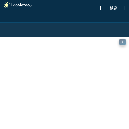
|
検索
|
GFS モデル - スペイン, 突