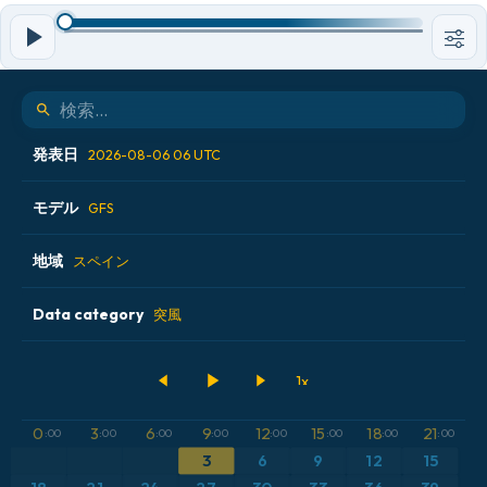
発表日
2026-08-06 06 UTC
モデル
2026-08-05 12 UTC
GFS
2026-08-05 18 UTC
地域
ALADIN CZ 2.3 km
スペイン
2026-08-06 00 UTC
ECMWF AIFS [AI]
Data category
アイスランド
突風
2026-08-06 06 UTC
ECMWF IFS 0.25°
アメリカ合衆国
500hPaのジオポテンシャル高度
GFS
アルゼンチン
CAPE
0
3
6
9
12
15
18
21
:00
:00
:00
:00
:00
:00
:00
:00
3
6
9
12
15
ICON
イギリス
気圧