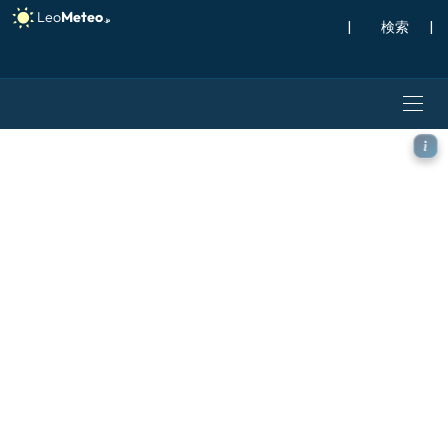
|
検索
|
GFS モデル - 中東, 積雪深