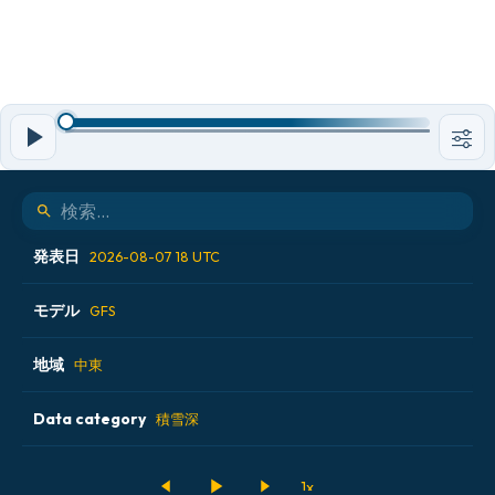
発表日
2026-08-07 18 UTC
モデル
2026-08-07 00 UTC
GFS
2026-08-07 06 UTC
地域
ALADIN CZ 2.3 km
中東
2026-08-07 12 UTC
ECMWF AIFS [AI]
Data category
アイスランド
積雪深
2026-08-07 18 UTC
ECMWF IFS 0.25°
アメリカ合衆国
500hPaのジオポテンシャル高度