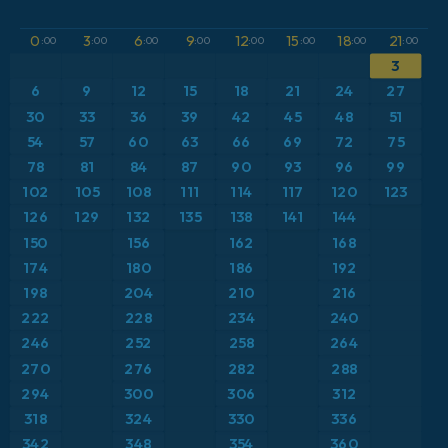
GFS
アルゼンチン
CAPE
0
3
6
9
12
15
18
21
:00
:00
:00
:00
:00
:00
:00
:00
3
ICON
イギリス
気圧
6
9
12
15
18
21
24
27
ICON ドイツ 2 km
イタリア
30
33
36
39
42
45
48
51
気温異常（2m）
54
57
60
63
66
69
72
75
オーストリア
気温異常（850hPa）
78
81
84
87
90
93
96
99
102
105
108
111
114
117
120
123
カリブ海
気温（2m）
126
129
132
135
138
141
144
150
156
162
168
ギリシャ
気温（500hPa）
174
180
186
192
198
204
210
216
スイス
気温（850hPa）
222
228
234
240
246
252
258
264
スカンジナビア
積雪深
270
276
282
288
スペイン
294
300
306
312
突風
318
324
330
336
トルコ
突風（最大）
342
348
354
360