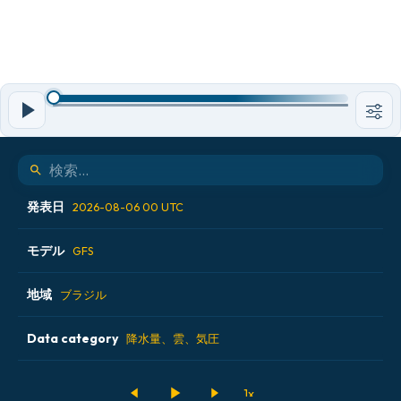
発表日
2026-08-06 00 UTC
モデル
2026-08-05 12 UTC
GFS
2026-08-05 18 UTC
地域
ALADIN CZ 2.3 km
ブラジル
2026-08-06 00 UTC
ECMWF AIFS [AI]
Data category
アイスランド
降水量、雲、気圧
2026-08-06 06 UTC
ECMWF IFS 0.25°
アメリカ合衆国
500hPaのジオポテンシャル高度