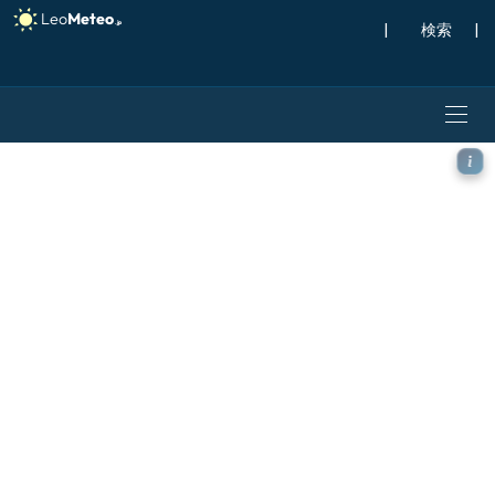
|
検索
|
GFS モデル - ブラジル, 