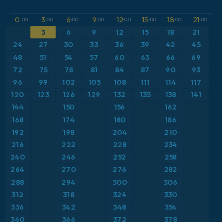
GFS
アルゼンチン
CAPE
0
3
6
9
12
15
18
21
:00
:00
:00
:00
:00
:00
:00
:00
3
6
9
12
15
18
21
ICON
イギリス
気圧
24
27
30
33
36
39
42
45
ICON ドイツ 2 km
イタリア
48
51
54
57
60
63
66
69
気温異常（2m）
72
75
78
81
84
87
90
93
オーストリア
気温異常（850hPa）
96
99
102
105
108
111
114
117
120
123
126
129
132
135
138
141
カリブ海
気温（2m）
144
150
156
162
168
174
180
186
ギリシャ
気温（500hPa）
192
198
204
210
216
222
228
234
スイス
気温（850hPa）
240
246
252
258
264
270
276
282
スカンジナビア
積雪深
288
294
300
306
スペイン
312
318
324
330
突風
336
342
348
354
トルコ
突風（最大）
360
366
372
378