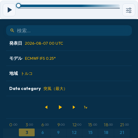
発表日
2026-08-07 00 UTC
モデル
2026-08-05 12 UTC
ECMWF IFS 0.25°
2026-08-06 00 UTC
地域
ALADIN CZ 2.3 km
トルコ
2026-08-06 12 UTC
ECMWF AIFS [AI]
Data category
アイスランド
突風（最大）
2026-08-07 00 UTC
ECMWF IFS 0.25°
アメリカ合衆国
500hPaのジオポテンシャル高度
GFS
アルゼンチン
CAPE
0
3
6
9
12
15
18
21
:00
:00
:00
:00
:00
:00
:00
:00
ICON
イギリス
気圧
3
6
9
12
15
18
21