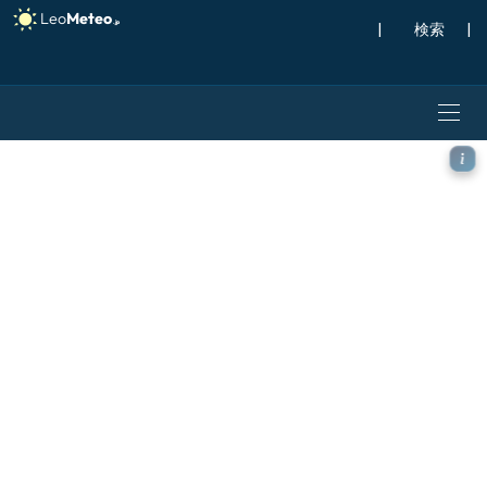
|
検索
|
ECMWF IFS 0.25° モデル