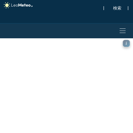
|
検索
|
ECMWF IFS 0.25° モデ