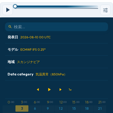
発表日
2026-08-10 00 UTC
モデル
2026-08-08 12 UTC
ECMWF IFS 0.25°
2026-08-09 00 UTC
地域
ALADIN CZ 2.3 km
スカンジナビア
2026-08-09 12 UTC
ECMWF AIFS [AI]
Data category
アイスランド
気温異常（850hPa）
2026-08-10 00 UTC
ECMWF IFS 0.25°
アメリカ合衆国
500hPaのジオポテンシャル高度
GFS
アルゼンチン
CAPE
0
3
6
9
12
15
18
21
:00
:00
:00
:00
:00
:00
:00
:00
ICON
3
6
9
12
15
18
21
イギリス
気圧