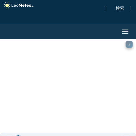
|
検索
|
ECMWF IFS 0.25° モ