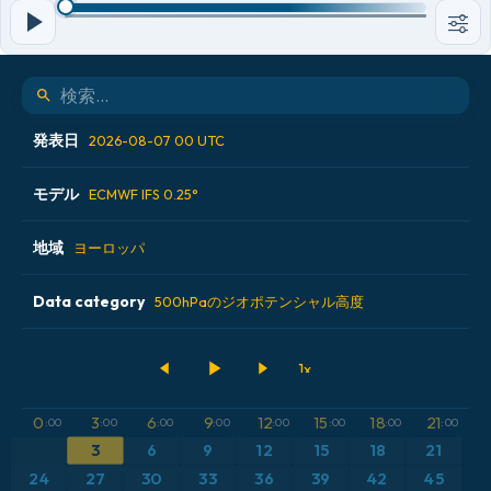
発表日
2026-08-07 00 UTC
モデル
2026-08-05 12 UTC
ECMWF IFS 0.25°
2026-08-06 00 UTC
地域
ALADIN CZ 2.3 km
ヨーロッパ
2026-08-06 12 UTC
ECMWF AIFS [AI]
Data category
アイスランド
500hPaのジオポテンシャル高度
2026-08-07 00 UTC
ECMWF IFS 0.25°
アメリカ合衆国
500hPaのジオポテンシャル高度
GFS
アルゼンチン
CAPE
0
3
6
9
12
15
18
21
:00
:00
:00
:00
:00
:00
:00
:00
ICON
3
6
9
12
15
18
21
イギリス
気圧
24
27
30
33
36
39
42
45