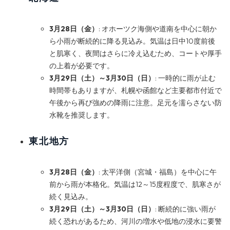
3月28日（金）
: オホーツク海側や道南を中心に朝か
ら小雨が断続的に降る見込み。気温は日中10度前後
と肌寒く、夜間はさらに冷え込むため、コートや厚手
の上着が必要です。
3月29日（土）～3月30日（日）
: 一時的に雨が止む
時間帯もありますが、札幌や函館など主要都市付近で
午後から再び強めの降雨に注意。足元を濡らさない防
水靴を推奨します。
東北地方
3月28日（金）
: 太平洋側（宮城・福島）を中心に午
前から雨が本格化。気温は12～15度程度で、肌寒さが
続く見込み。
3月29日（土）～3月30日（日）
: 断続的に強い雨が
続く恐れがあるため、河川の増水や低地の浸水に要警