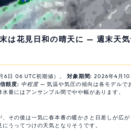
末は花見日和の晴天に — 週末天気
月6日 06 UTC初期値）。
対象期間:
2026年4月1
信頼度:
中程度
— 気温や気圧の傾向は各モデルで
降水量にはアンサンブル間でやや幅があります。
が、その後は一気に春本番の暖かさと日差しが広が
見にうってつけの天気となりそうです。