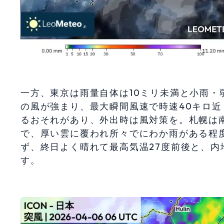
一方、東京は雨量自体は10ミリ未満と小雨
の風が強まり、最大瞬間風速で時速40キロ
るおそれがあり、外出時は風対策を。札幌は南
で、厚い雲に覆われ所々でにわか雨がある程
ず、終日よく晴れて最高気温27度前後と、
す。