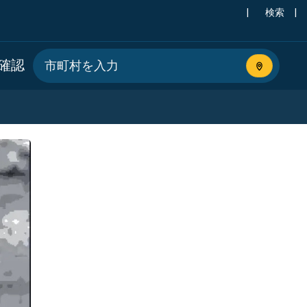
|
検索
|
確認
現在地を使