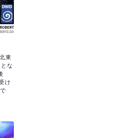
北東
風とな
後
受け
みで