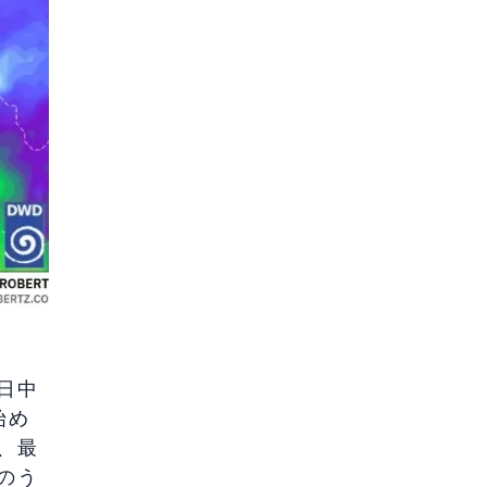
日中
始め
、最
のう