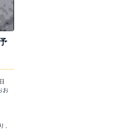
予
0日
おお
り、