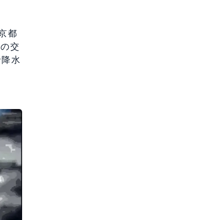
京都
圏の交
で降水