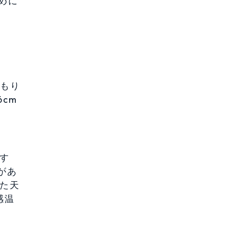
めに
くもり
cm
す
があ
いた天
感温