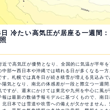
〜8日 冷たい高気圧が居座る一週間
照
日本付近で高気圧が優勢となり、全国的に気温が平年
の中部〜西日本や沖縄では晴れる日が多くなる一方
です。札幌では真冬日が続き積雪が増える見込みで
い陽気となり、南北の体感差が一段と際立つ一週間
気ですが、週末にかけては東北や九州を中心に風が
予報は最新の数値予報モデルに基づくもので、南日
、北日本では雪道や吹雪への備えが欠かせません。