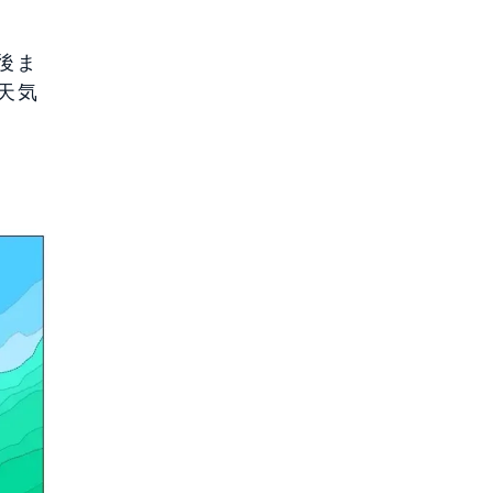
後ま
天気