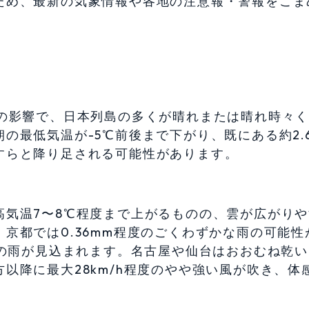
ため、最新の気象情報や各地の注意報・警報をこま
圧の影響で、日本列島の多くが晴れまたは晴れ時々
の最低気温が-5℃前後まで下がり、既にある約2.6
すらと降り足される可能性があります。
高気温7〜8℃程度まで上がるものの、雲が広がりや
京都では0.36mm程度のごくわずかな雨の可能性
どの雨が見込まれます。名古屋や仙台はおおむね乾
以降に最大28km/h程度のやや強い風が吹き、体