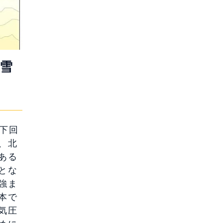
：雪
を下回
、北
ある
とな
強ま
本で
気圧