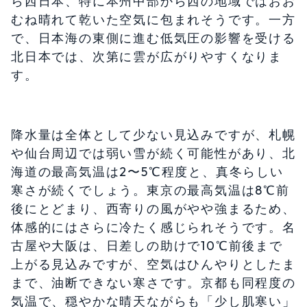
ら西日本、特に本州中部から西の地域ではおお
むね晴れて乾いた空気に包まれそうです。一方
で、日本海の東側に進む低気圧の影響を受ける
北日本では、次第に雲が広がりやすくなりま
す。
降水量は全体として少ない見込みですが、札幌
や仙台周辺では弱い雪が続く可能性があり、北
海道の最高気温は2〜5℃程度と、真冬らしい
寒さが続くでしょう。東京の最高気温は8℃前
後にとどまり、西寄りの風がやや強まるため、
体感的にはさらに冷たく感じられそうです。名
古屋や大阪は、日差しの助けで10℃前後まで
上がる見込みですが、空気はひんやりとしたま
まで、油断できない寒さです。京都も同程度の
気温で、穏やかな晴天ながらも「少し肌寒い」