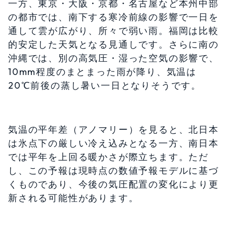
一方、東京・大阪・京都・名古屋など本州中部
の都市では、南下する寒冷前線の影響で一日を
通して雲が広がり、所々で弱い雨。福岡は比較
的安定した天気となる見通しです。さらに南の
沖縄では、別の高気圧・湿った空気の影響で、
10mm程度のまとまった雨が降り、気温は
20℃前後の蒸し暑い一日となりそうです。
気温の平年差（アノマリー）を見ると、北日本
は氷点下の厳しい冷え込みとなる一方、南日本
では平年を上回る暖かさが際立ちます。ただ
し、この予報は現時点の数値予報モデルに基づ
くものであり、今後の気圧配置の変化により更
新される可能性があります。