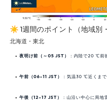
☀️ 1週間のポイント（地域
北海道・東北
夜明け前（～05 JST）
：内陸で20 ℃
午前（06–11 JST）
：気温30 ℃近くま
午後（12–17 JST）
：山沿い中心に局地