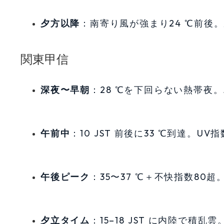
夕方以降
：南寄り風が強まり24 ℃前後
関東甲信
深夜〜早朝
：28 ℃を下回らない熱帯夜
午前中
：10 JST 前後に33 ℃到達。U
午後ピーク
：35〜37 ℃＋不快指数80
夕立タイム
：15–18 JST に内陸で