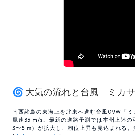
🌀 大気の流れと台風「ミカ
南西諸島の東海上を北東へ進む台風09W「ミカサ」
風速35 m/s。最新の進路予測では本州上
3〜5 m）が拡大し、潮位上昇も見込まれる