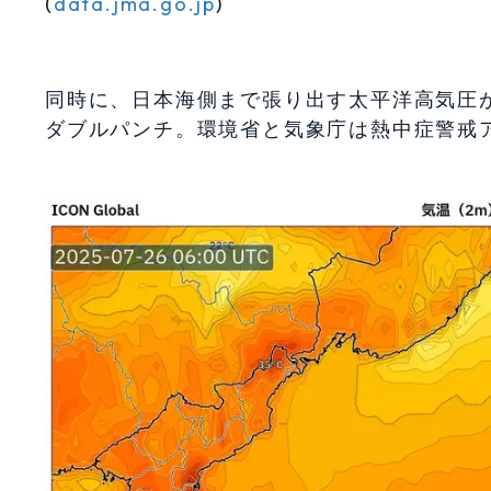
(
data.jma.go.jp
)
同時に、日本海側まで張り出す太平洋高気圧が
ダブルパンチ。環境省と気象庁は熱中症警戒