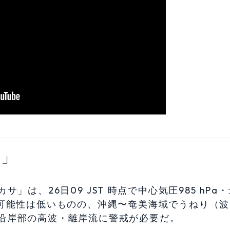
サ」
は、26日09 JST 時点で中心気圧985 hPa
陸の可能性は低いものの、沖縄〜奄美海域でうねり（
。沿岸部の高波・離岸流に警戒が必要だ。