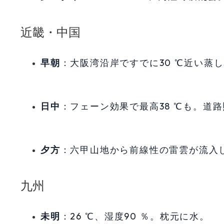
近畿・中国
早朝
：大阪湾沿岸ですでに30 ℃近い蒸
日中
：フェーン効果で最高38 ℃も。道
夕方
：六甲山地から前線性の雷雲が流入
九州
未明
：26 ℃、湿度90 ％。枕元に水。