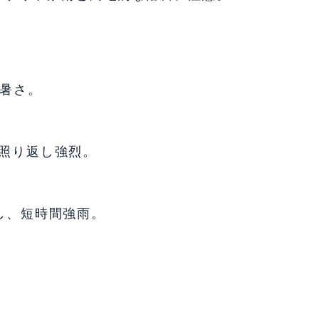
し暑さ。
路照り返し強烈。
し、短時間強雨。