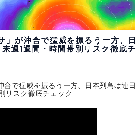
ミカサ」が沖合で猛威を振るう一方、
 来週1週間・時間帯別リスク徹底
サ」が沖合で猛威を振るう一方、日本列島は連
帯別リスク徹底チェック