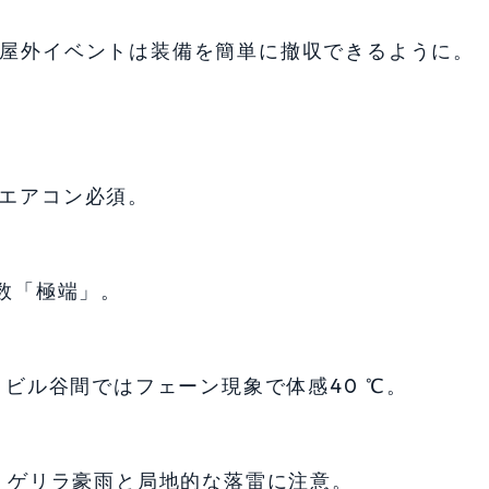
。屋外イベントは装備を簡単に撤収できるように。
。エアコン必須。
V指数「極端」。
超。ビル谷間ではフェーン現象で体感40 ℃。
積乱雲。ゲリラ豪雨と局地的な落雷に注意。