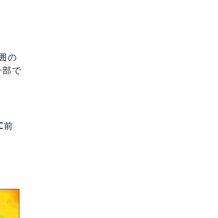
囲の
一部で
℃
前