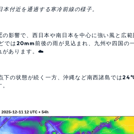
時点で、日本付近を通過する寒冷前線の様子。
圧
の影響で、西日本や南日本を中心に強い風と広範
どでは
20mm
前後の雨が見込まれ、九州や四国の
があります。☁️
点下の状態が続く一方、沖縄など南西諸島では
24
す。