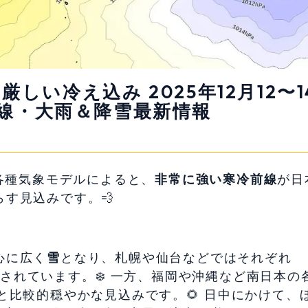
しい冷え込み 2025年12月12〜1
線・大雨＆降雪最新情報
 各種気象モデルによると、
非常に強い寒冷前線
が日
らす見込みです。💨
心に広く
雪
となり、札幌や仙台などではそれぞれ
されています。❄️ 一方、福岡や沖縄など南日本の
と比較的穏やかな見込みです。🌻 日中にかけて、