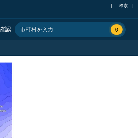
|
検索
|
確認
現在地を使