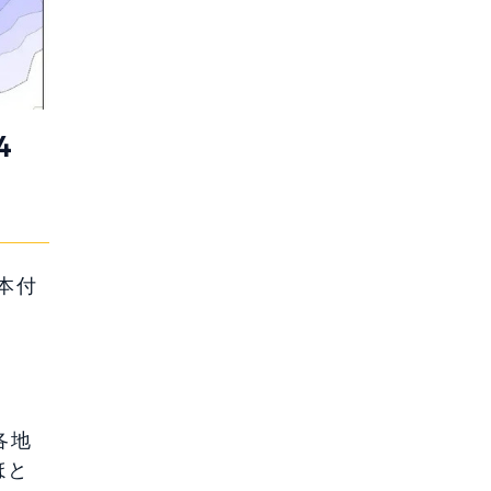
4
本付
各地
ほと