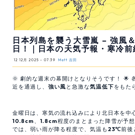
日本列島を襲う大雪嵐 – 強風＆厳
日！｜日本の天気予報・寒冷前
12 12月 2025 - 07:39
Matt 吉田
🌞️ 劇的な週末の幕開けとなりそうです！ 
近を通過し、
強い風
と急激な
気温低下
をもた
金曜日は、寒気の流れ込みにより北日本を中
10.8cm
、
1.8cm
程度のまとまった降雪が予想
では、弱い雨が降る程度で、気温も
23℃
前後