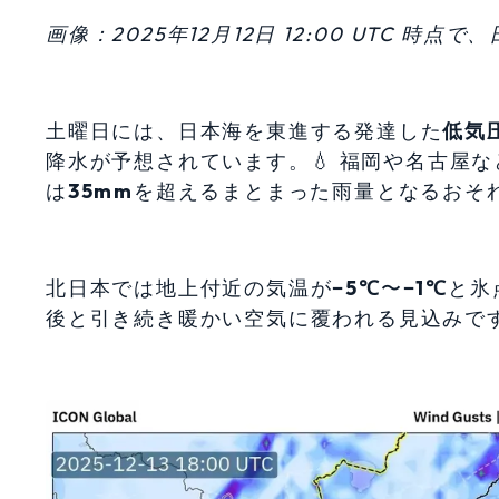
画像：2025年12月12日 12:00 UTC 
土曜日には、日本海を東進する発達した
低気
降水が予想されています。💧 福岡や名古屋な
は
35mm
を超えるまとまった雨量となるおそれ
北日本では地上付近の気温が
−5℃
〜
−1℃
と氷
後と引き続き暖かい空気に覆われる見込みで