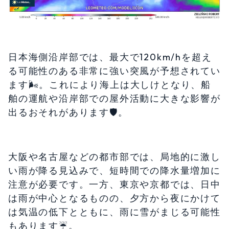
日本海側沿岸部では、最大で120km/hを超え
る可能性のある非常に強い突風が予想されてい
ます🌬️。これにより海上は大しけとなり、船
舶の運航や沿岸部での屋外活動に大きな影響が
出るおそれがあります🛡️。
大阪や名古屋などの都市部では、局地的に激し
い雨が降る見込みで、短時間での降水量増加に
注意が必要です。一方、東京や京都では、日中
は雨が中心となるものの、夕方から夜にかけて
は気温の低下とともに、雨に雪がまじる可能性
もあります☔️。