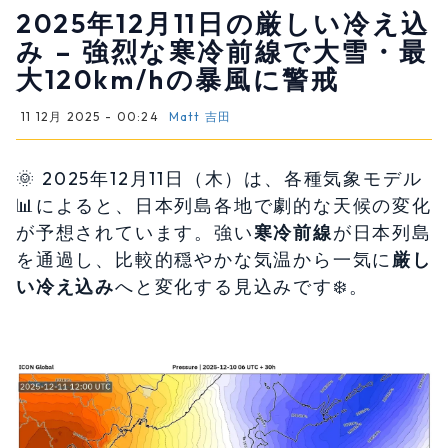
2025年12月11日の厳しい冷え込
み – 強烈な寒冷前線で大雪・最
大120km/hの暴風に警戒
11 12月 2025 - 00:24
Matt 吉田
🌞️ 2025年12月11日（木）は、各種気象モデル
📊によると、日本列島各地で劇的な天候の変化
が予想されています。強い
寒冷前線
が日本列島
を通過し、比較的穏やかな気温から一気に
厳し
い冷え込み
へと変化する見込みです❄️。