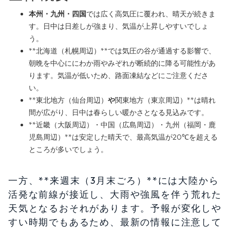
本州・九州・四国
では広く高気圧に覆われ、晴天が続きま
す。日中は日差しが強まり、気温が上昇しやすいでしょ
う。
**北海道（札幌周辺）**では気圧の谷が通過する影響で、
朝晩を中心ににわか雨やみぞれが断続的に降る可能性があ
ります。気温が低いため、路面凍結などにご注意くださ
い。
**東北地方（仙台周辺）
や
関東地方（東京周辺）**は晴れ
間が広がり、日中は春らしい暖かさとなる見込みです。
**近畿（大阪周辺）・中国（広島周辺）・九州（福岡・鹿
児島周辺）**は安定した晴天で、最高気温が20℃を超える
ところが多いでしょう。
一方、**来週末（3月末ごろ）**には大陸から
活発な前線が接近し、大雨や強風を伴う荒れた
天気となるおそれがあります。予報が変化しや
すい時期でもあるため、最新の情報に注意して