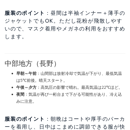
服装のポイント
：昼間は半袖インナー＋薄手の
ジャケットでもOK。ただし花粉が飛散しやす
いので、マスク着用やメガネの利用をおすすめ
します。
中部地方（長野）
早朝～午前
：山間部は放射冷却で気温が下がり、最低気温
は5℃前後。晴天スタート。
午後～夕方
：高気圧の影響で晴れ。最高気温は22℃ほど。
夜間
：気温が再び一桁台まで下がる可能性があり、冷え込
みに注意。
服装のポイント
：朝晩はコートや厚手のパーカ
ーを着用し、日中はこまめに調節できる服が快