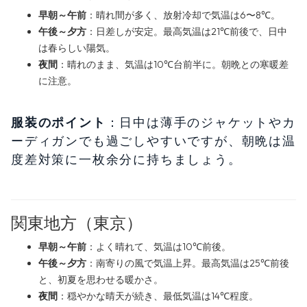
早朝～午前
：晴れ間が多く、放射冷却で気温は6〜8℃。
午後～夕方
：日差しが安定。最高気温は21℃前後で、日中
は春らしい陽気。
夜間
：晴れのまま、気温は10℃台前半に。朝晩との寒暖差
に注意。
服装のポイント
：日中は薄手のジャケットやカ
ーディガンでも過ごしやすいですが、朝晩は温
度差対策に一枚余分に持ちましょう。
関東地方（東京）
早朝～午前
：よく晴れて、気温は10℃前後。
午後～夕方
：南寄りの風で気温上昇。最高気温は25℃前後
と、初夏を思わせる暖かさ。
夜間
：穏やかな晴天が続き、最低気温は14℃程度。