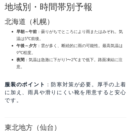
地域別・時間帯別予報
北海道（札幌）
早朝～午前
：曇りがちでところにより雨またはみぞれ。気
温は5℃前後。
午後～夕方
：雲が多く、断続的に雨の可能性。最高気温は
9℃程度。
夜間
：気温は急激に下がり1〜2℃まで低下。路面凍結に注
意。
服装のポイント
：防寒対策が必要。厚手の上着
に加え、雨具や滑りにくい靴を用意すると安心
です。
東北地方（仙台）