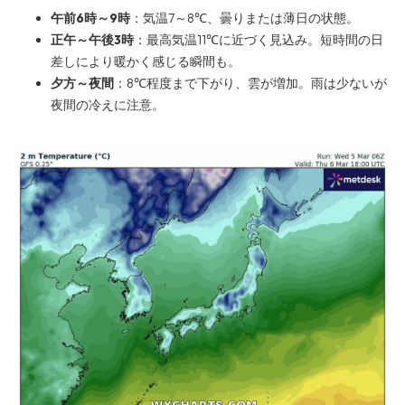
午前6時～9時
：気温7～8℃、曇りまたは薄日の状態。
正午～午後3時
：最高気温11℃に近づく見込み。短時間の日
差しにより暖かく感じる瞬間も。
夕方～夜間
：8℃程度まで下がり、雲が増加。雨は少ないが
夜間の冷えに注意。