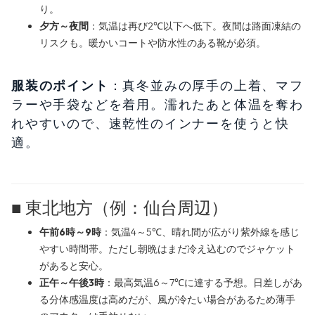
り。
夕方～夜間
：気温は再び2℃以下へ低下。夜間は路面凍結の
リスクも。暖かいコートや防水性のある靴が必須。
服装のポイント
：真冬並みの厚手の上着、マフ
ラーや手袋などを着用。濡れたあと体温を奪わ
れやすいので、速乾性のインナーを使うと快
適。
■ 東北地方（例：仙台周辺）
午前6時～9時
：気温4～5℃、晴れ間が広がり紫外線を感じ
やすい時間帯。ただし朝晩はまだ冷え込むのでジャケット
があると安心。
正午～午後3時
：最高気温6～7℃に達する予想。日差しがあ
る分体感温度は高めだが、風が冷たい場合があるため薄手