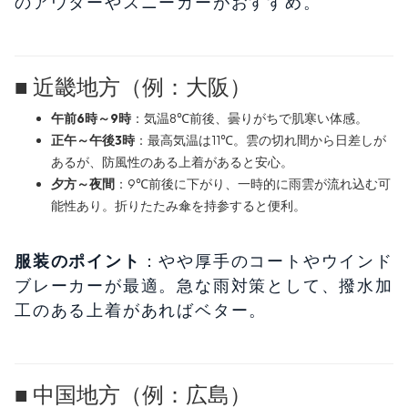
のアウターやスニーカーがおすすめ。
■ 近畿地方（例：大阪）
午前6時～9時
：気温8℃前後、曇りがちで肌寒い体感。
正午～午後3時
：最高気温は11℃。雲の切れ間から日差しが
あるが、防風性のある上着があると安心。
夕方～夜間
：9℃前後に下がり、一時的に雨雲が流れ込む可
能性あり。折りたたみ傘を持参すると便利。
服装のポイント
：やや厚手のコートやウインド
ブレーカーが最適。急な雨対策として、撥水加
工のある上着があればベター。
■ 中国地方（例：広島）