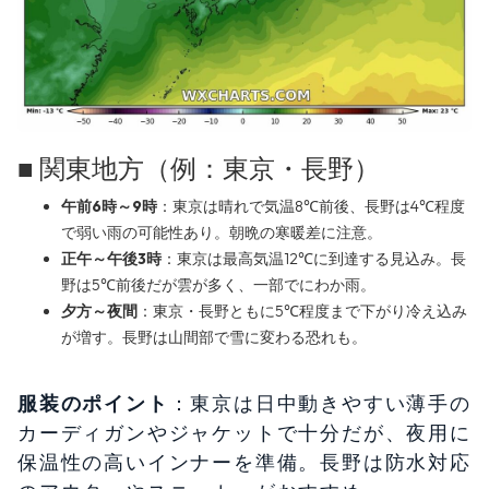
■ 関東地方（例：東京・長野）
午前6時～9時
：東京は晴れで気温8℃前後、長野は4℃程度
で弱い雨の可能性あり。朝晩の寒暖差に注意。
正午～午後3時
：東京は最高気温12℃に到達する見込み。長
野は5℃前後だが雲が多く、一部でにわか雨。
夕方～夜間
：東京・長野ともに5℃程度まで下がり冷え込み
が増す。長野は山間部で雪に変わる恐れも。
服装のポイント
：東京は日中動きやすい薄手の
カーディガンやジャケットで十分だが、夜用に
保温性の高いインナーを準備。長野は防水対応