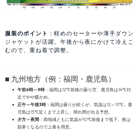
服装のポイント
：軽めのセーターや薄手ダウン
ジャケットが活躍。午後から夜にかけて冷えこ
むので、重ね着で調整。
■ 九州地方（例：福岡・鹿児島）
午前6時～9時
：福岡は12℃前後の曇り空、鹿児島は14℃付
近でやや暖かめ。
正午～午後3時
：福岡は曇りが続くが、気温は12～13℃。鹿
児島は15℃近くまで上昇し、晴れ間が出る予想。
夕方～夜間
：両地域ともに気温が10℃前後まで低下。夜は
肌寒くなるので上着を用意。