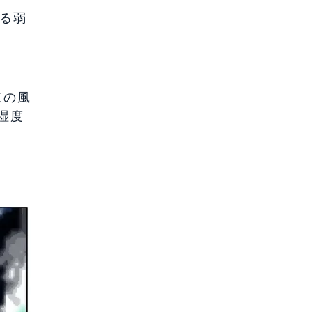
る弱
東の風
湿度