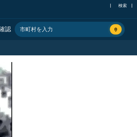
|
検索
|
確認
現在地を使