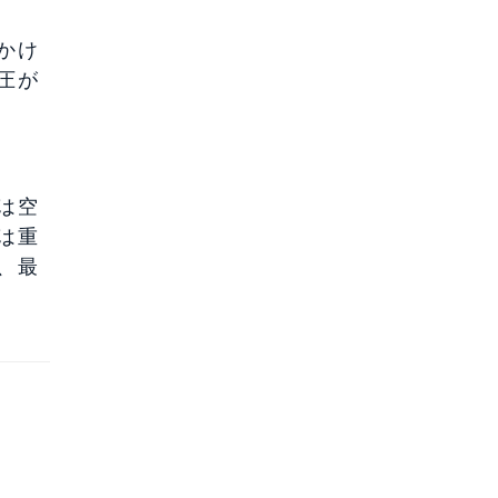
かけ
圧が
は空
は重
、最