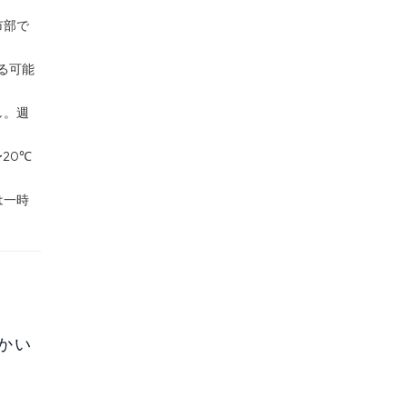
市部で
る可能
し。週
20℃
は一時
かい