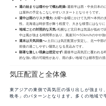
週の始まりは穏やかで概ね乾燥:
週前半は西・中央日本の
は屋外の予定もこなしやすいスタートとなりそうです。
週中は雨のリスク増大:
火曜〜金曜にかけて九州〜本州の太
性。北海道は時折雪が舞う程度で、大きな積雪にはなりに
地域ごとの対照的な天気:
札幌など北日本は気温が低めで
中は風が強まる時間帯があり、風速30〜50km/hのやや
週末は天気回復へ:
土日には気圧配置が安定し、北〜中部の
前後の過ごしやすい陽気となる見込みです。
顕著な激しい現象は想定せず:
週後半は高気圧に覆われる
的な強い雨の可能性があり、雨の多い地域では都市型の浸
気圧配置と全体像
東アジアの東側で高気圧の張り出しが強まり
晩冬」のパターンとなります。多くの地域で平