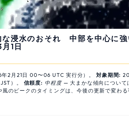
地的な浸水のおそれ 中部を中心に強
3月1日
年2月21日 00〜06 UTC 実行分）。
対象期間:
20
JST）。
信頼度:
中程度
— 大まかな傾向について
や風のピークのタイミングは、今後の更新で変わる