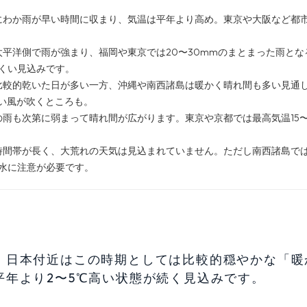
にわか雨が早い時間に収まり、気温は平年より高め。東京や大阪など都
平洋側で雨が強まり、福岡や東京では20〜30mmのまとまった雨とな
くい見込みです。
比較的乾いた日が多い一方、沖縄や南西諸島は暖かく晴れ間も多い見通
強い風が吹くところも。
雨も次第に弱まって晴れ間が広がります。東京や京都では最高気温15〜
時間帯が長く、大荒れの天気は見込まれていません。ただし南西諸島で
水に注意が必要です。
、日本付近はこの時期としては比較的穏やかな「暖
年より2〜5℃高い状態が続く見込みです。