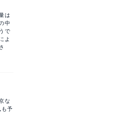
量は
の中
うで
によ
さ
京な
風も予