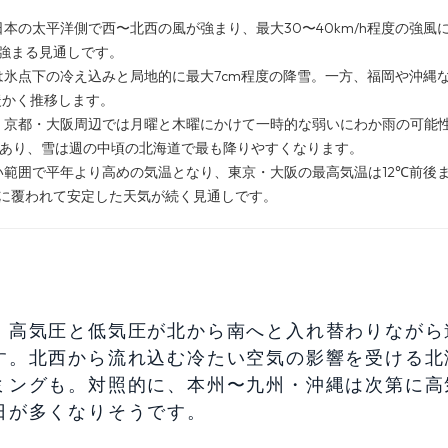
本の太平洋側で西〜北西の風が強まり、最大30〜40km/h程度の強風
強まる見通しです。
氷点下の冷え込みと局地的に最大7cm程度の降雪。一方、福岡や沖縄
暖かく推移します。
、京都・大阪周辺では月曜と木曜にかけて一時的な弱いにわか雨の可能
があり、雪は週の中頃の北海道で最も降りやすくなります。
範囲で平年より高めの気温となり、東京・大阪の最高気温は12℃前後
に覆われて安定した天気が続く見通しです。
、高気圧と低気圧が北から南へと入れ替わりながら
す。北西から流れ込む冷たい空気の影響を受ける北
ミングも。対照的に、本州〜九州・沖縄は次第に高
日が多くなりそうです。