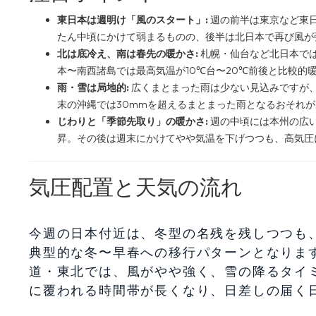
東日本は週明け「風のスタート」:
週の前半は東京など東日
たん中頃にかけて弱まるものの、後半は北日本で再び風が
北は底冷え、南は春先の暖かさ:
札幌・仙台など北日本では
本〜南西諸島では最高気温が10℃台〜20℃前後と比較的
雨・雪は局地的:
広くまとまった雨は少ない見込みですが
末の沖縄では30mmを超えるまとまった雨となるおそれ
じわりと「季節先取り」の暖かさ:
週の中頃には本州の広い
昇。その後は週末にかけてやや気温を下げつつも、高気圧
気圧配置と天気の流れ
今週の日本付近は、冬型の名残を残しつつも
典型的な冬〜早春への移行パターンとなりま
道・東北では、風がやや強く、雪の降るタイ
に覆われる時間帯が長くなり、日差しの届く