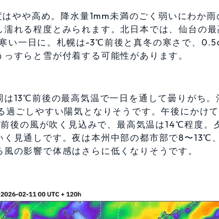
湿度はやや高め。降水量1mm未満のごく弱いにわか雨
し濡れる程度とみられます。北日本では、仙台の最
肌寒い一日に。札幌は-3℃前後と真冬の寒さで、0.5
うっすらと雪が付着する可能性があります。
は13℃前後の最高気温で一日を通して曇りがち。
がる過ごしやすい陽気となりそうです。午後にかけ
h前後の風が吹く見込みで、最高気温は14℃程度。
く見通しです。夜は本州中部の都市部で8〜13℃
る風の影響で体感はさらに低くなりそうです。