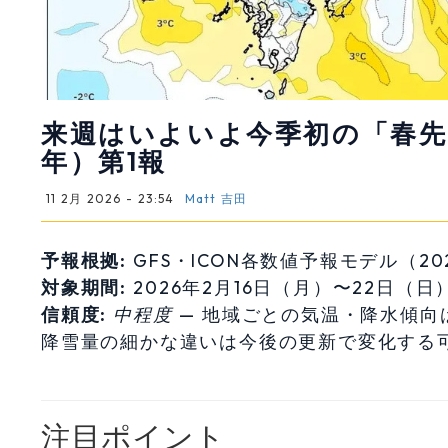
来週はいよいよ今季初の「春先の暖
年）第1報
11 2月 2026 - 23:54
Matt 吉田
予報根拠:
GFS・ICON各数値予報モデル（202
対象期間:
2026年2月16日（月）〜22日（日
信頼度:
中程度
— 地域ごとの気温・降水傾向
降雪量の細かな違いは今後の更新で変化する
注目ポイント