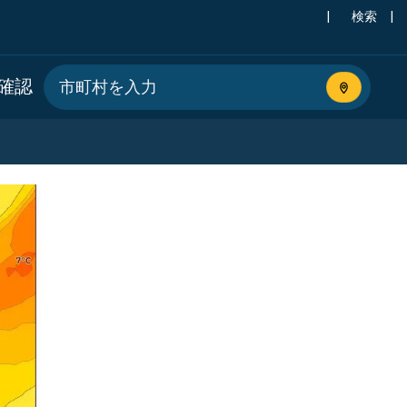
|
検索
|
確認
現在地を使