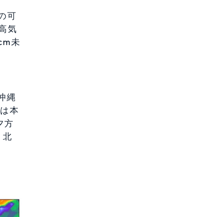
の可
高気
cm未
沖縄
ては本
夕方
、北