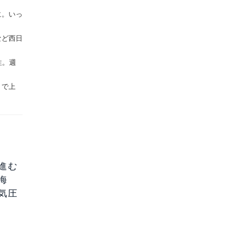
に。いっ
など西日
性。週
まで上
進む
海
気圧