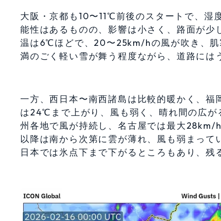
大阪・京都も10〜11℃前後のスタートで、
能性はあるものの、影響は小さく、路面が少
温は6℃ほどで、20〜25km/hの風が吹き、
満のごく軽い雪が舞う程度ながら、道路には
一方、西日本〜南西諸島は比較的暖かく、福岡
は24℃まで上がり、風も弱く、晴れ間の広
州各地で風が持続し、名古屋では最大28km/
以降は南から次第に雲が薄れ、風も弱まってい
日本では氷点下まで下がるところもあり、残